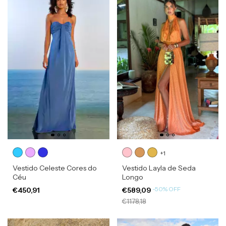
+1
Vestido Celeste Cores do
Vestido Layla de Seda
Céu
Longo
-
50
%
OFF
€450,91
€589,09
€1178,18