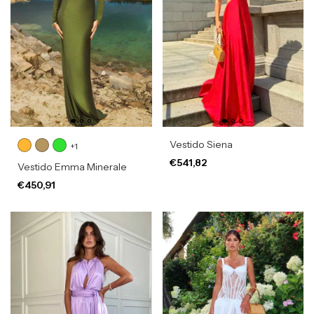
Vestido Siena
+1
€541,82
Vestido Emma Minerale
€450,91