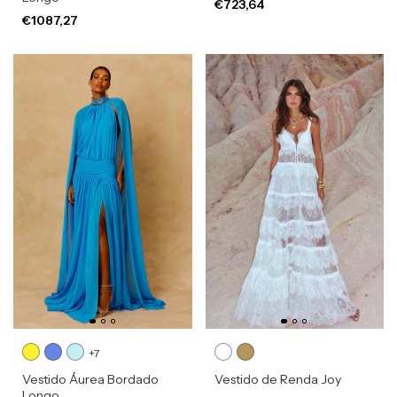
€723,64
€1087,27
+7
Vestido Áurea Bordado
Vestido de Renda Joy
Longo