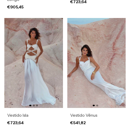
€723,64
€905,45
Vestido Isla
Vestido Vênus
€723,64
€541,82