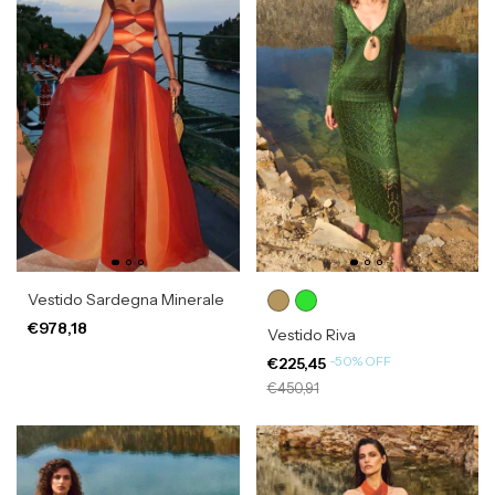
Vestido Sardegna Minerale
€978,18
Vestido Riva
-
50
%
OFF
€225,45
€450,91