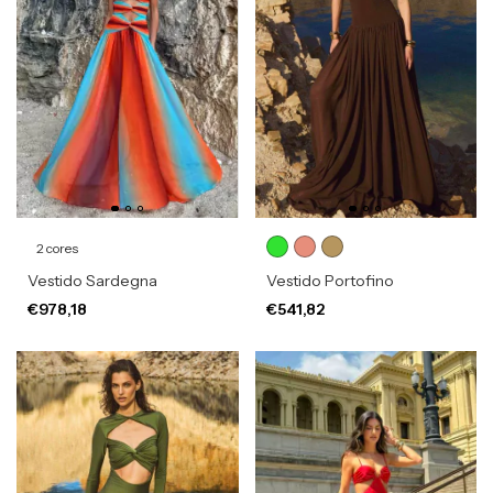
2 cores
Vestido Sardegna
Vestido Portofino
€978,18
€541,82