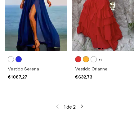
+1
Vestido Serena
Vestido Orianne
€1087,27
€632,73
1
de
2