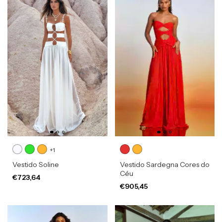
+1
Vestido Soline
Vestido Sardegna Cores do
Céu
€723,64
€905,45