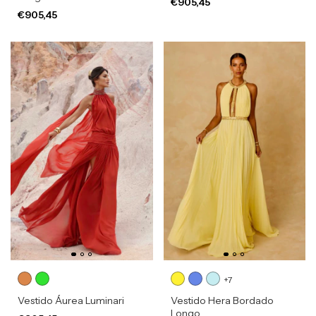
€905,45
€905,45
+7
Vestido Áurea Luminari
Vestido Hera Bordado
Longo