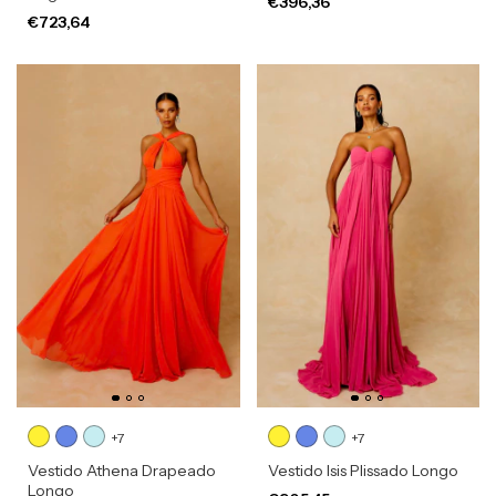
€396,36
€723,64
+7
+7
Vestido Athena Drapeado
Vestido Isis Plissado Longo
Longo