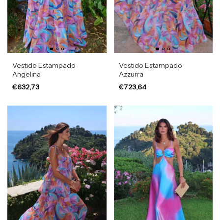
Vestido Estampado
Vestido Estampado
Angelina
Azzurra
€632,73
€723,64