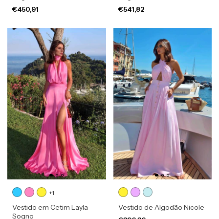
€450,91
€541,82
+1
Vestido em Cetim Layla
Vestido de Algodão Nicole
Sogno