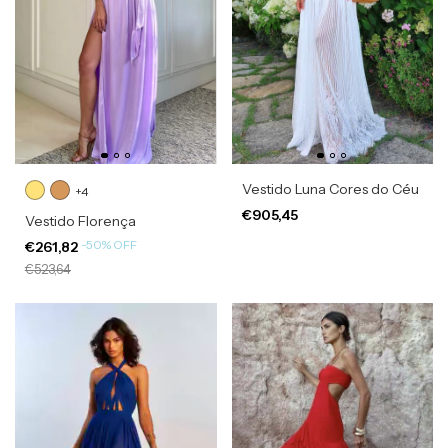
Vestido Luna Cores do Céu
+4
€905,45
Vestido Florença
-
50
%
OFF
€261,82
€523,64