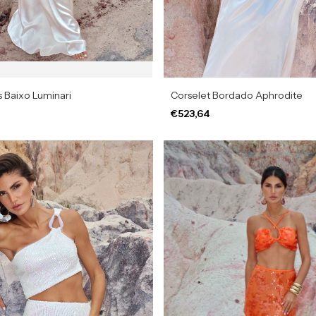
s Baixo Luminari
Corselet Bordado Aphrodite
€523,64