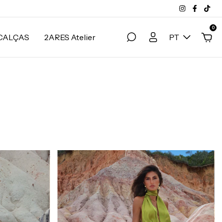
0
CALÇAS
2ARES Atelier
PT