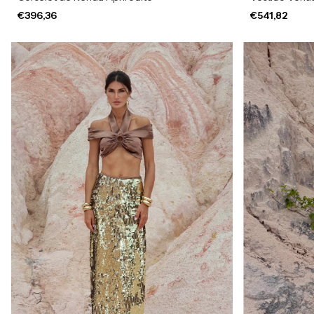
€396,36
€541,82