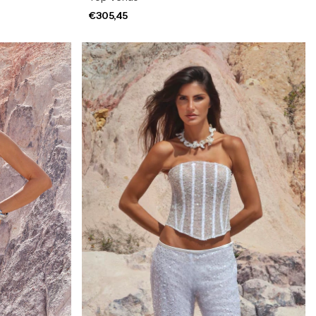
€305,45