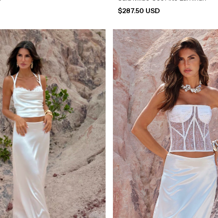
D
$287.50 USD