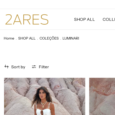
SHOP ALL
COLL
Home
.
SHOP ALL
.
COLEÇÕES
.
LUMINARI
Sort by
Filter