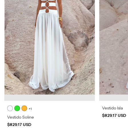
Vestido Isla
+1
$829.17 USD
Vestido Soline
$829.17 USD