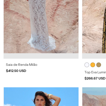
Saia de Renda Milão
$412.50 USD
Top Eva Lumin
$266.67 US