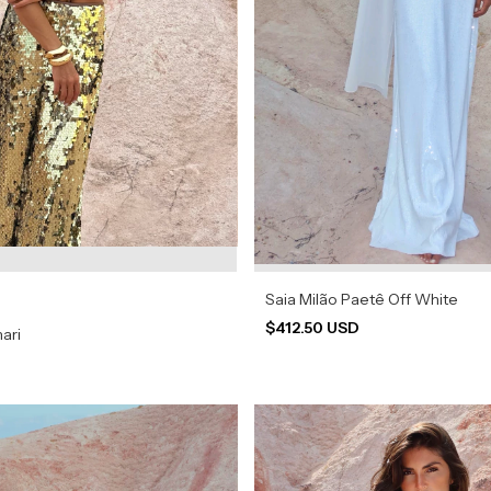
Saia Milão Paetê Off White
$412.50 USD
ari
D