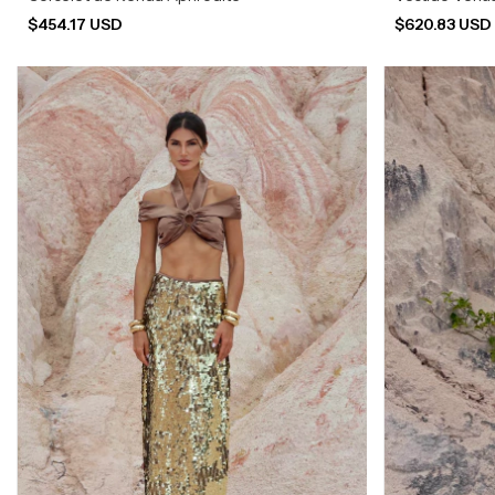
$454.17 USD
$620.83 US