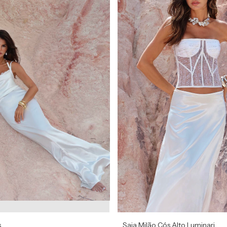
s
Saia Milão Cós Alto Luminari