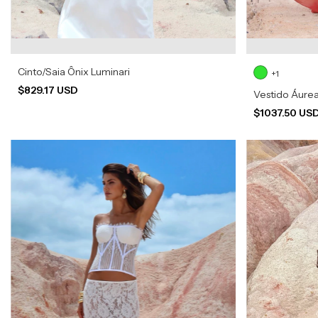
Cinto/Saia Ônix Luminari
+1
$829.17 USD
Vestido Áurea
$1037.50 US