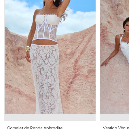
Corselet de Renda Aphrodite
Vestido Vênu