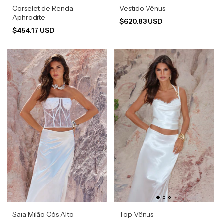
Corselet de Renda
Vestido Vênus
Aphrodite
$620.83 USD
$454.17 USD
Saia Milão Cós Alto
Top Vênus