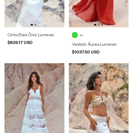
Cinto/Saia Ônix Luminari
+1
$829.17 USD
Vestido Áurea Luminari
$1037.50 USD