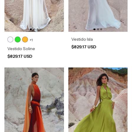
Vestido Isla
+1
$829.17 USD
Vestido Soline
$829.17 USD