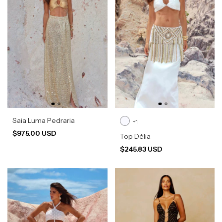
Saia Luma Pedraria
+1
$975.00 USD
Top Délia
$245.83 USD