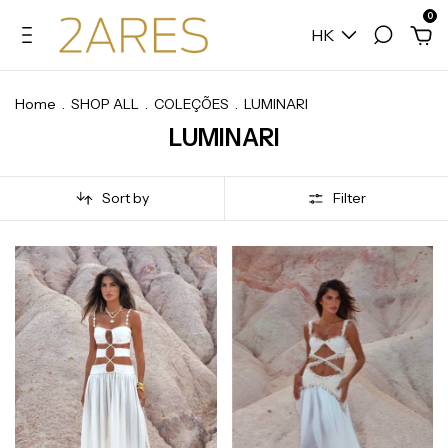
0
HK
Home
.
SHOP ALL
.
COLEÇÕES
.
LUMINARI
LUMINARI
Sort by
Filter