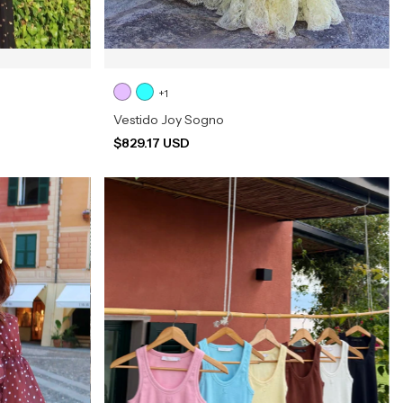
+1
Vestido Joy Sogno
$829.17 USD