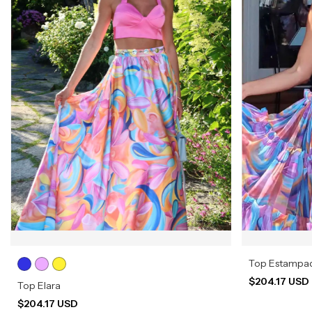
Top Estampad
$204.17 USD
Top Elara
$204.17 USD