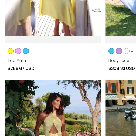
+1
Top Aura
Body Luce
$266.67 USD
$308.33 US