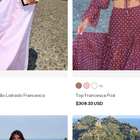
+1
ão Listrado Francesca
Top Francesca Poá
D
$308.33 USD