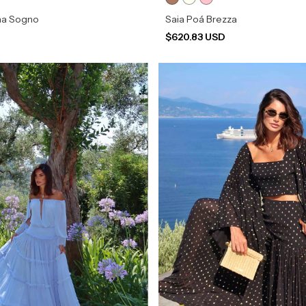
na Sogno
Saia Poá Brezza
D
$620.83 USD