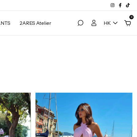
0
ANTS
2ARES Atelier
HK