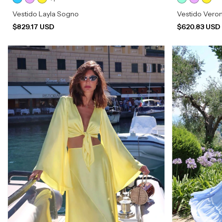
Vestido Layla Sogno
Vestido Vero
$829.17 USD
$620.83 US