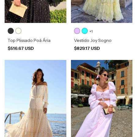
+1
Top Plissado Poá Ária
Vestido Joy Sogno
$516.67 USD
$829.17 USD