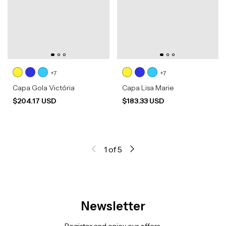
+7
+7
Capa Gola Victória
Capa Lisa Marie
$204.17 USD
$183.33 USD
1
of
5
Newsletter
Register and enjoy our offers.