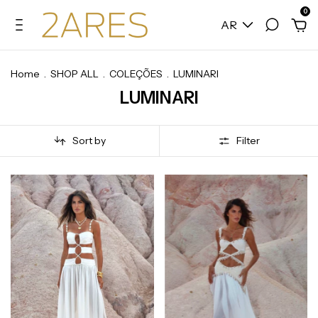
0
AR
Home
.
SHOP ALL
.
COLEÇÕES
.
LUMINARI
LUMINARI
Sort by
Filter