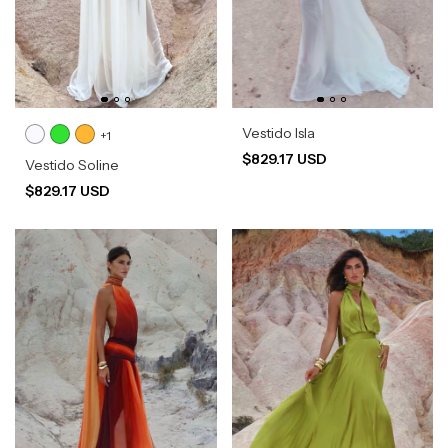
Vestido Isla
+1
$829.17 USD
Vestido Soline
$829.17 USD