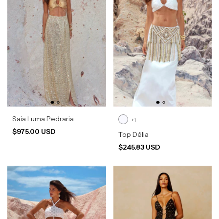
Saia Luma Pedraria
+1
$975.00 USD
Top Délia
$245.83 USD