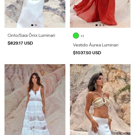
Cinto/Saia Ônix Luminari
+1
$829.17 USD
Vestido Áurea Luminari
$1037.50 USD