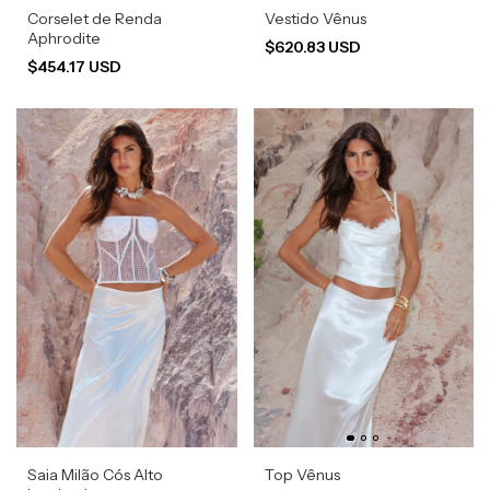
Corselet de Renda
Vestido Vênus
Aphrodite
$620.83 USD
$454.17 USD
Saia Milão Cós Alto
Top Vênus