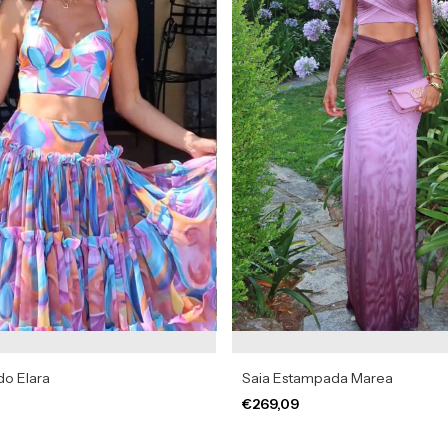
o Elara
Saia Estampada Marea
€269,09