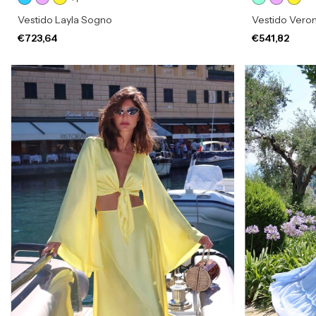
Vestido Layla Sogno
Vestido Vero
€723,64
€541,82