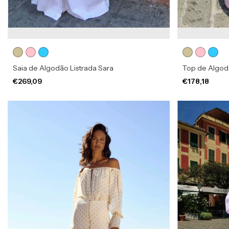
Saia de Algodão Listrada Sara
Top de Algod
€269,09
€178,18