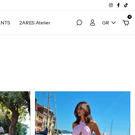
0
ANTS
2ARES Atelier
GR