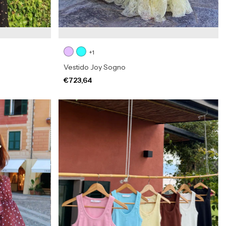
+1
Vestido Joy Sogno
€723,64