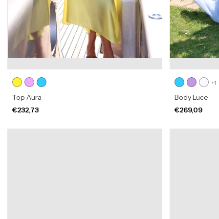
+1
Top Aura
Body Luce
€232,73
€269,09