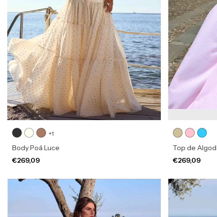
+1
Body Poá Luce
Top de Algod
€269,09
€269,09