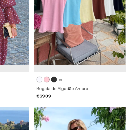
+3
Regata de Algodão Amore
€69,09