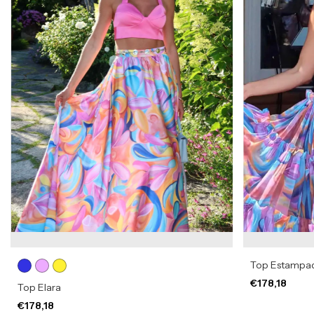
Top Estampad
€178,18
Top Elara
€178,18