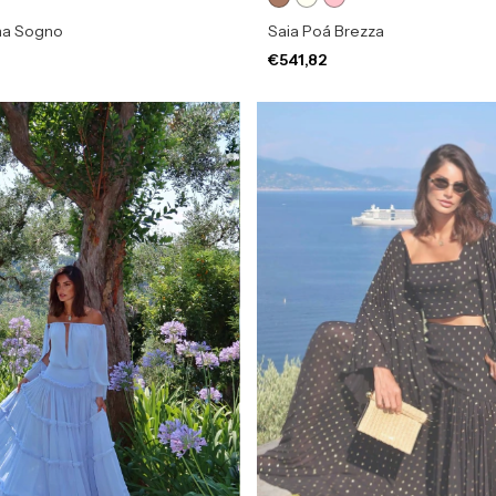
na Sogno
Saia Poá Brezza
€541,82