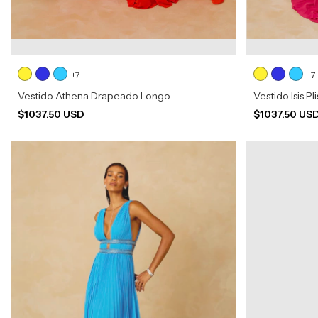
+7
+7
Vestido Athena Drapeado Longo
Vestido Isis P
$1037.50 USD
$1037.50 US