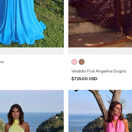
ra
D
Vestido Poá Angelina Sogno
$725.00 USD