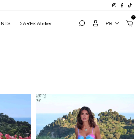
0
ANTS
2ARES Atelier
PR