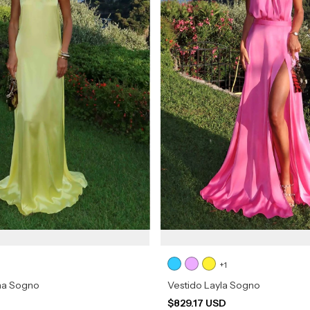
+1
na Sogno
Vestido Layla Sogno
D
$829.17 USD