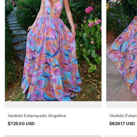
Vestido Estampado Angelina
Vestido Esta
$725.00 USD
$829.17 USD