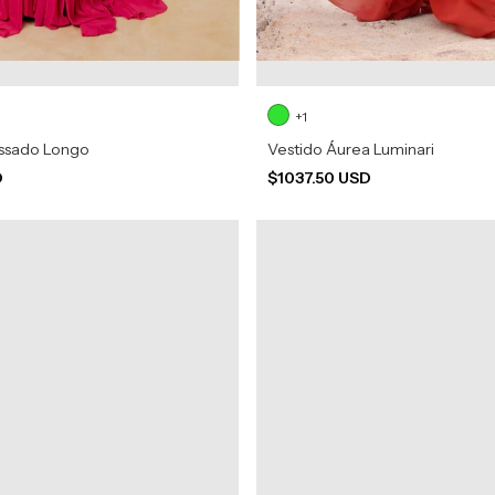
+1
lissado Longo
Vestido Áurea Luminari
D
$1037.50 USD