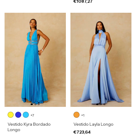
€1087,27
+7
+1
Vestido Kyra Bordado
Vestido Layla Longo
Longo
€723,64