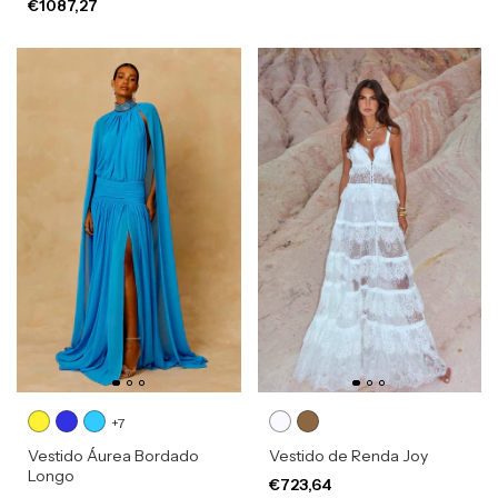
€1087,27
+7
Vestido Áurea Bordado
Vestido de Renda Joy
Longo
€723,64