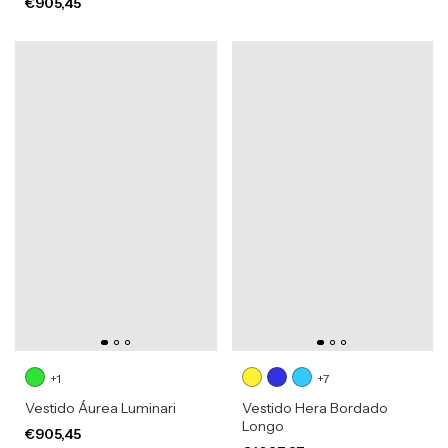
€905,45
+1
+7
Vestido Áurea Luminari
Vestido Hera Bordado
Longo
€905,45