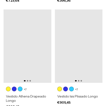
€723,64
€396,36
+7
+7
Vestido Athena Drapeado
Vestido Isis Plissado Longo
Longo
€905,45