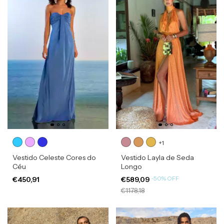
+1
Vestido Celeste Cores do
Vestido Layla de Seda
Céu
Longo
-
50
%
OFF
€450,91
€589,09
€1178,18