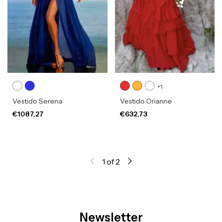
+1
Vestido Serena
Vestido Orianne
€1087,27
€632,73
1
of
2
Newsletter