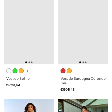
+1
Vestido Soline
Vestido Sardegna Cores do
Céu
€723,64
€905,45