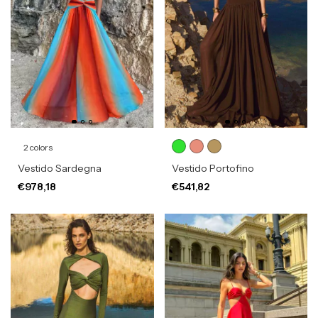
2 colors
Vestido Sardegna
Vestido Portofino
€978,18
€541,82