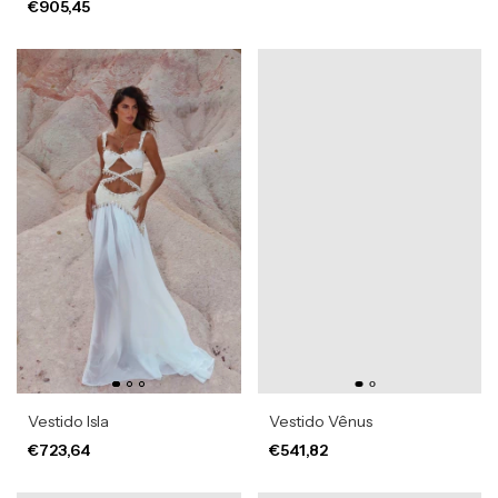
€905,45
Vestido Isla
Vestido Vênus
€723,64
€541,82