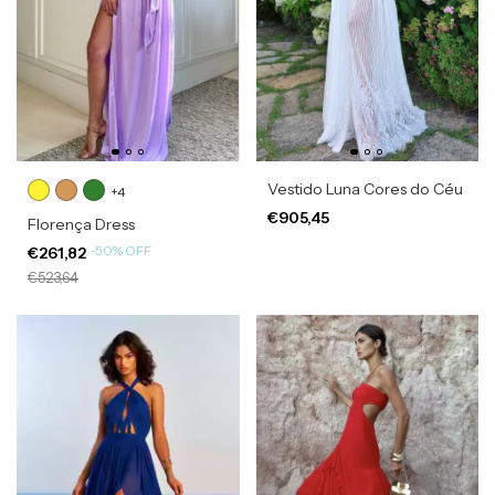
Vestido Luna Cores do Céu
+4
€905,45
Florença Dress
-
50
%
OFF
€261,82
€523,64