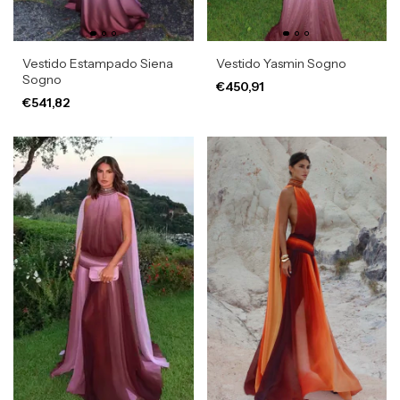
Vestido Estampado Siena
Vestido Yasmin Sogno
Sogno
€450,91
€541,82