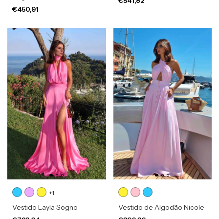
€541,82
€450,91
+1
Vestido Layla Sogno
Vestido de Algodão Nicole