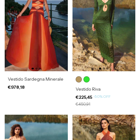
Vestido Sardegna Minerale
€978,18
Vestido Riva
-
50
%
OFF
€225,45
€450,91