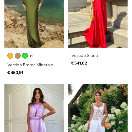
Vestido Siena
+1
€541,82
Vestido Emma Minerale
€450,91