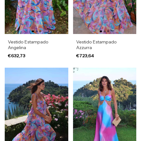
Vestido Estampado
Vestido Estampado
Angelina
Azzurra
€632,73
€723,64