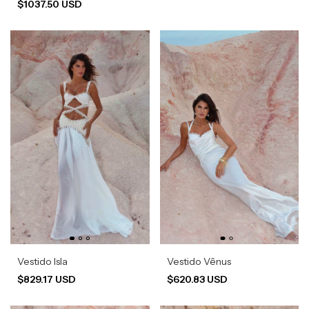
$1037.50 USD
Vestido Isla
Vestido Vênus
$829.17 USD
$620.83 USD