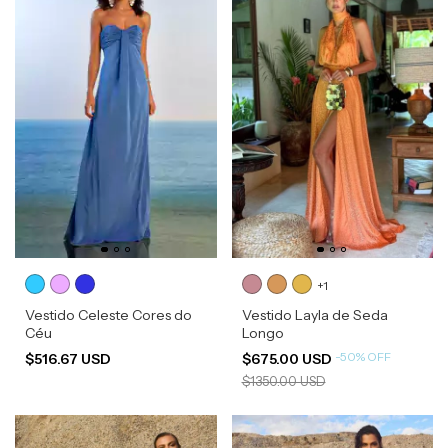
+1
Vestido Celeste Cores do
Vestido Layla de Seda
Céu
Longo
-
50
%
OFF
$516.67 USD
$675.00 USD
$1350.00 USD