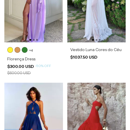
Vestido Luna Cores do Céu
+4
$1037.50 USD
Florença Dress
-
50
%
OFF
$300.00 USD
$600.00 USD