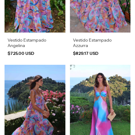
Vestido Estampado
Vestido Estampado
Angelina
Azzurra
$725.00 USD
$829.17 USD