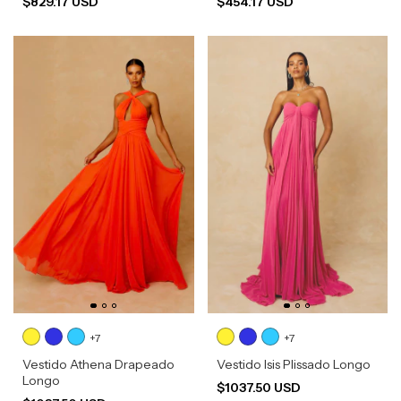
$829.17 USD
$454.17 USD
+7
+7
Vestido Athena Drapeado
Vestido Isis Plissado Longo
Longo
$1037.50 USD