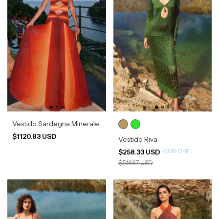
Vestido Sardegna Minerale
$1120.83 USD
Vestido Riva
-
50
%
OFF
$258.33 USD
$516.67 USD