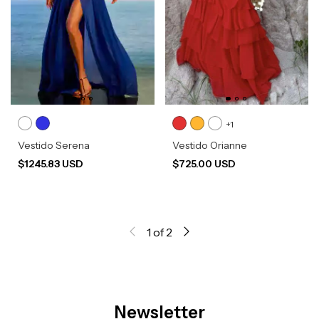
+1
Vestido Serena
Vestido Orianne
$1245.83 USD
$725.00 USD
1
of
2
Newsletter