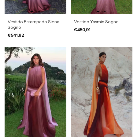
Vestido Estampado Siena
Vestido Yasmin Sogno
Sogno
€450,91
€541,82