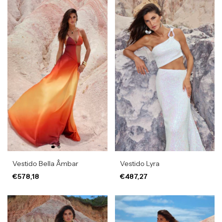
Vestido Bella Âmbar
Vestido Lyra
€578,18
€487,27