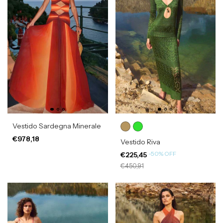
Vestido Sardegna Minerale
€978,18
Vestido Riva
-
50
%
OFF
€225,45
€450,91