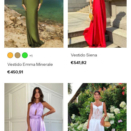
Vestido Siena
+1
€541,82
Vestido Emma Minerale
€450,91