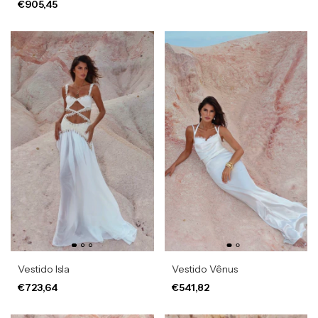
€905,45
Vestido Isla
Vestido Vênus
€723,64
€541,82