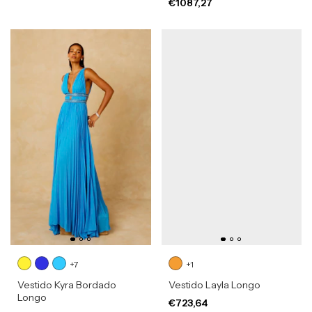
€1087,27
+7
+1
Vestido Kyra Bordado
Vestido Layla Longo
Longo
€723,64