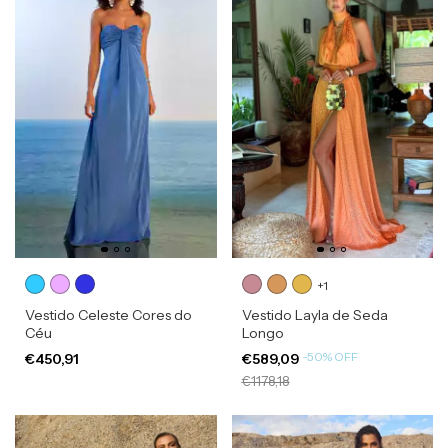
+1
Vestido Celeste Cores do
Vestido Layla de Seda
Céu
Longo
-
50
%
OFF
€450,91
€589,09
€1178,18