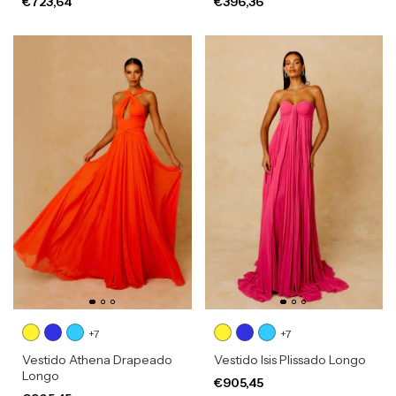
€723,64
€396,36
+7
+7
Vestido Athena Drapeado
Vestido Isis Plissado Longo
Longo
€905,45