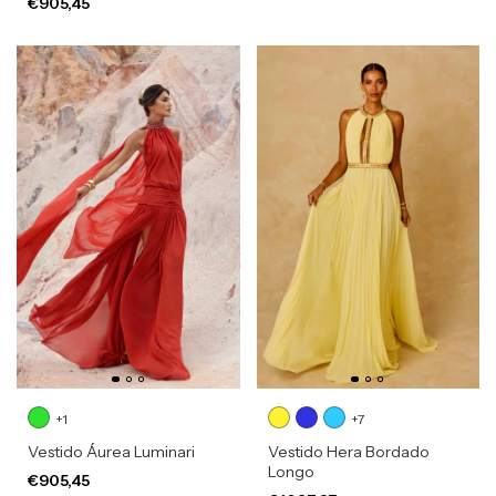
€905,45
+1
+7
Vestido Áurea Luminari
Vestido Hera Bordado
Longo
€905,45