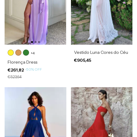
Vestido Luna Cores do Céu
+4
€905,45
Florença Dress
-
50
%
OFF
€261,82
€523,64