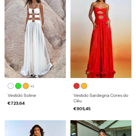
+1
Vestido Soline
Vestido Sardegna Cores do
Céu
€723,64
€905,45