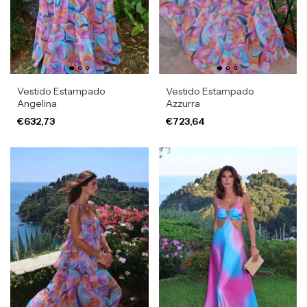
Vestido Estampado
Vestido Estampado
Angelina
Azzurra
€632,73
€723,64