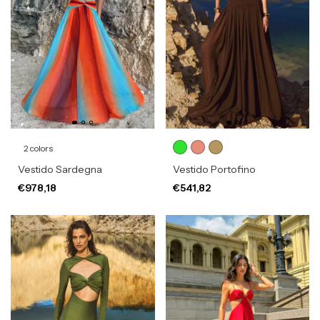
2 colors
Vestido Sardegna
Vestido Portofino
€978,18
€541,82