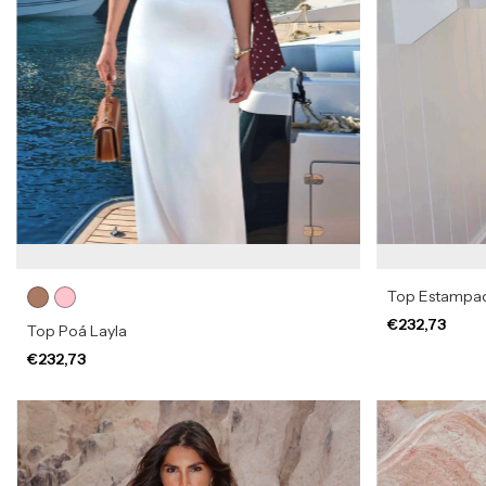
Top Estampa
€232,73
Top Poá Layla
€232,73