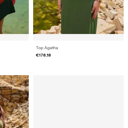
Top Agatha
€178,18