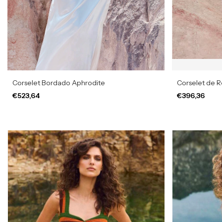
Corselet Bordado Aphrodite
Corselet de 
€523,64
€396,36