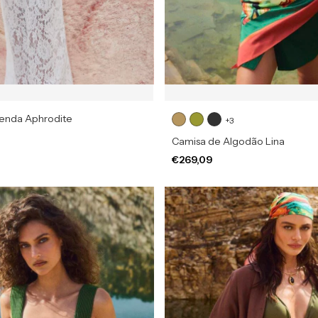
Renda Aphrodite
+3
Camisa de Algodão Lina
€269,09