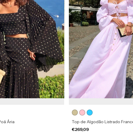
Poá Ária
Top de Algodão Listrado Franc
€269,09