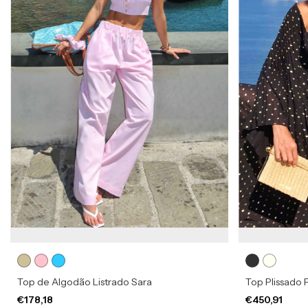
Top de Algodão Listrado Sara
Top Plissado 
€178,18
€450,91