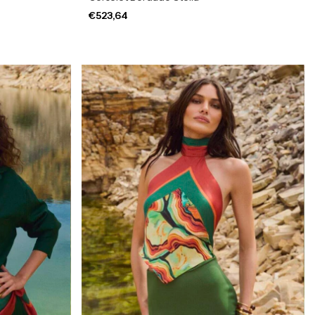
€523,64