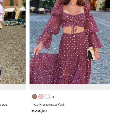
+1
esca
Top Francesca Poá
€269,09