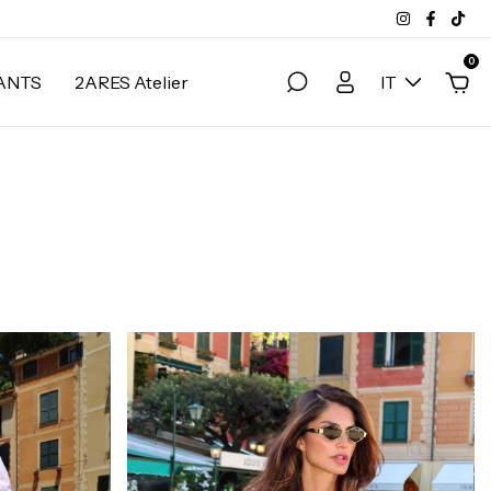
0
ANTS
2ARES Atelier
IT