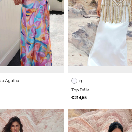
do Agatha
+1
Top Délia
€214,55