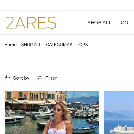
SHOP ALL
COLL
Home
.
SHOP ALL
.
CATEGORIAS
.
TOPS
Sort by
Filter