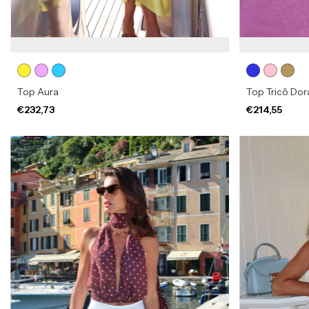
Top Aura
Top Tricô Dor
€232,73
€214,55