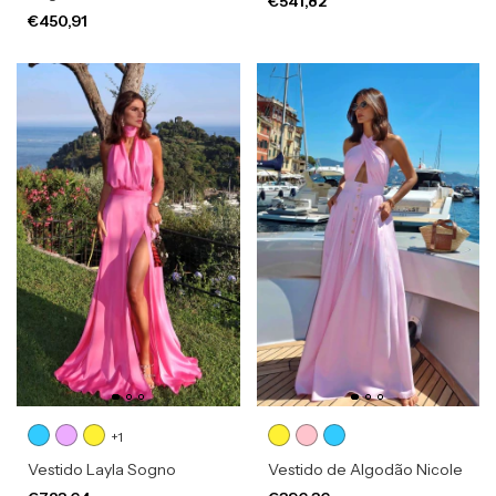
€541,82
€450,91
+1
Vestido Layla Sogno
Vestido de Algodão Nicole