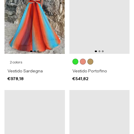
2 colors
Vestido Sardegna
Vestido Portofino
€978,18
€541,82