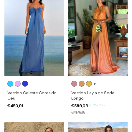
+1
Vestido Celeste Cores do
Vestido Layla de Seda
Céu
Longo
-
50
%
OFF
€450,91
€589,09
€1178,18