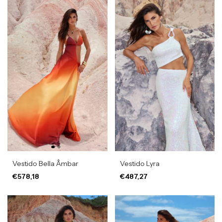
Vestido Bella Âmbar
Vestido Lyra
€578,18
€487,27