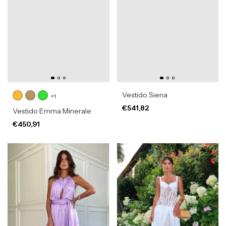
Vestido Siena
+1
€541,82
Vestido Emma Minerale
€450,91