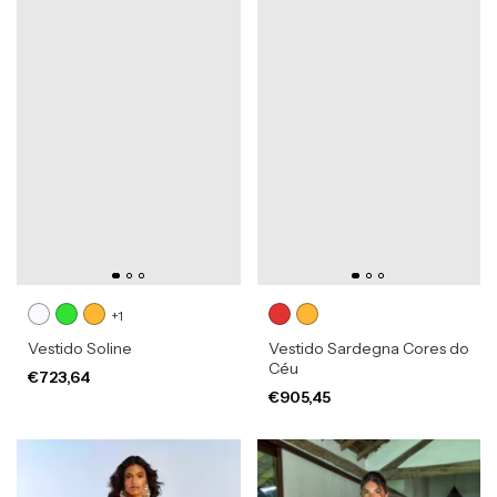
+1
Vestido Soline
Vestido Sardegna Cores do
Céu
€723,64
€905,45