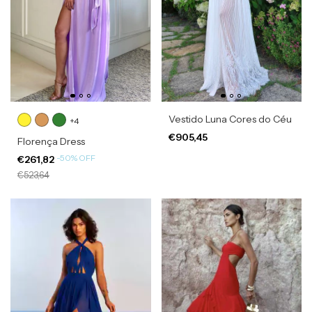
Vestido Luna Cores do Céu
+4
€905,45
Florença Dress
-
50
%
OFF
€261,82
€523,64