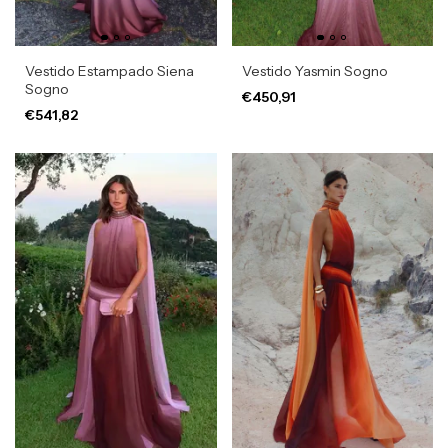
Vestido Estampado Siena
Vestido Yasmin Sogno
Sogno
€450,91
€541,82