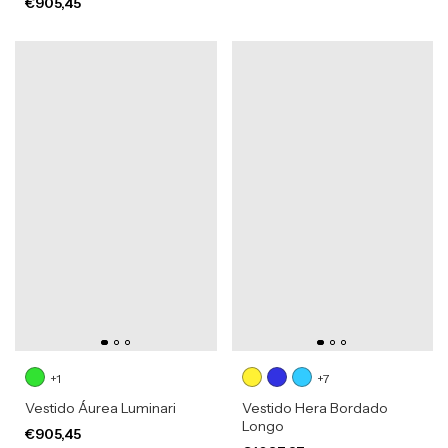
€905,45
+1
+7
Vestido Áurea Luminari
Vestido Hera Bordado
Longo
€905,45