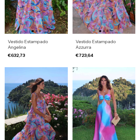
Vestido Estampado
Vestido Estampado
Angelina
Azzurra
€632,73
€723,64