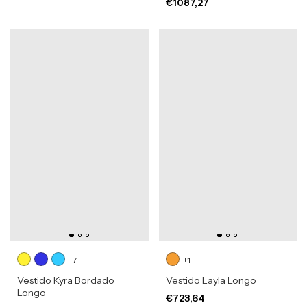
€1087,27
+7
+1
Vestido Kyra Bordado
Vestido Layla Longo
Longo
€723,64