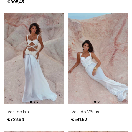
€905,45
Vestido Isla
Vestido Vênus
€723,64
€541,82