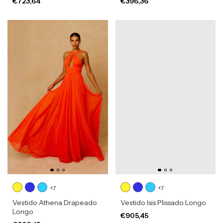
€723,64
€396,36
+7
+7
Vestido Athena Drapeado
Vestido Isis Plissado Longo
Longo
€905,45