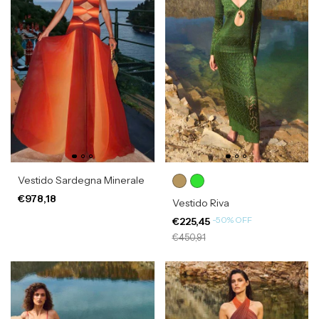
Vestido Sardegna Minerale
€978,18
Vestido Riva
-
50
%
OFF
€225,45
€450,91