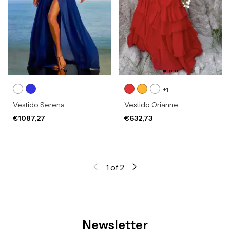
+1
Vestido Serena
Vestido Orianne
€1087,27
€632,73
1
of
2
Newsletter