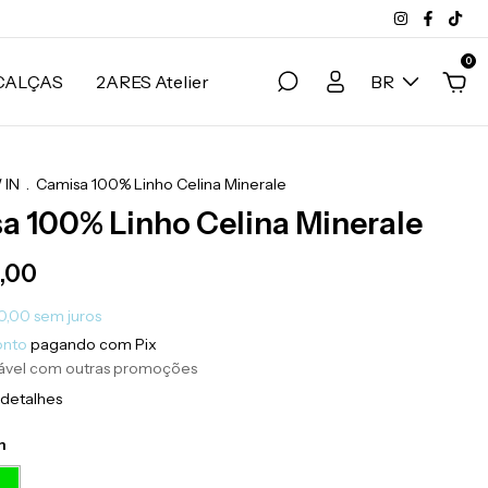
0
CALÇAS
2ARES Atelier
BR
 IN
.
Camisa 100% Linho Celina Minerale
a 100% Linho Celina Minerale
,00
0,00
sem juros
onto
pagando com Pix
ável com outras promoções
 detalhes
m