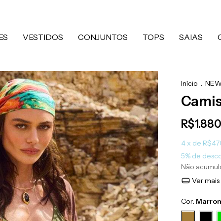
ES
VESTIDOS
CONJUNTOS
TOPS
SAIAS
Início
.
NEW
Camis
R$1.880
4
x de
R$47
5% de desc
Não acumul
Ver mais
Cor:
Marro