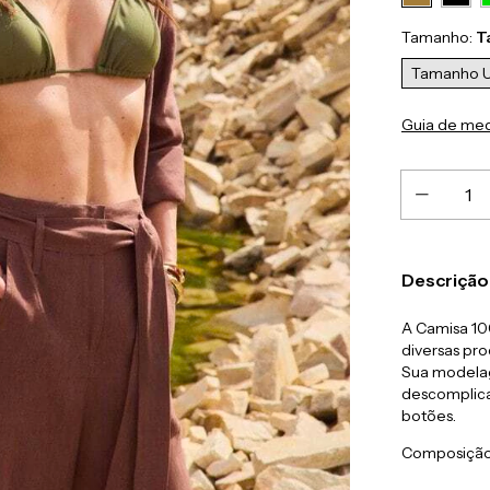
Tamanho:
T
Tamanho U
Guia de me
Descrição
A Camisa 10
diversas pro
Sua modelag
descomplica
botões.
Composição: