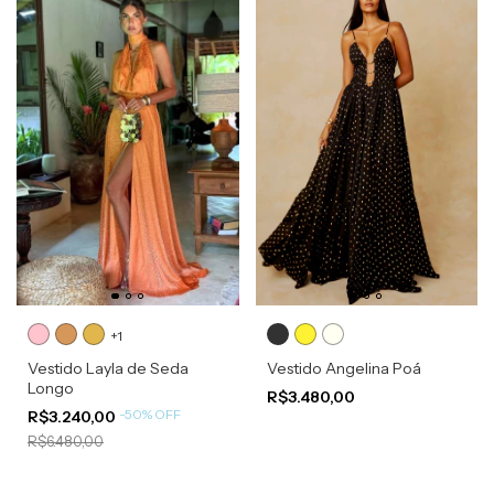
+1
Vestido Layla de Seda
Vestido Angelina Poá
Longo
R$3.480,00
-
50
%
OFF
R$3.240,00
R$6.480,00