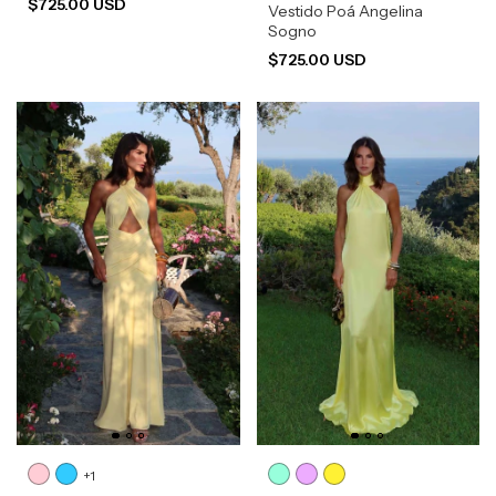
$725.00 USD
Vestido Poá Angelina
Sogno
$725.00 USD
+1