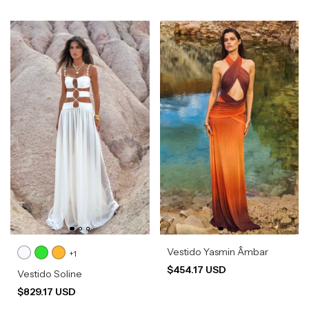
Vestido Yasmin Âmbar
+1
$454.17 USD
Vestido Soline
$829.17 USD