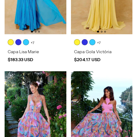
+7
+7
Capa Lisa Marie
Capa Gola Victória
$183.33 USD
$204.17 USD