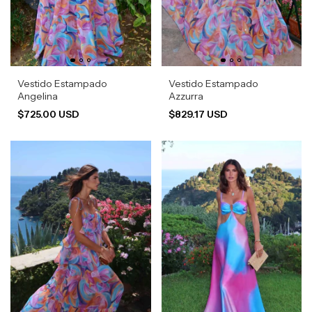
Vestido Estampado
Vestido Estampado
Angelina
Azzurra
$725.00 USD
$829.17 USD