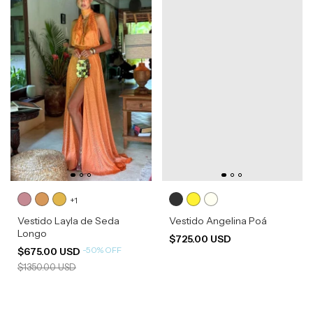
+1
Vestido Layla de Seda
Vestido Angelina Poá
Longo
$725.00 USD
-
50
%
OFF
$675.00 USD
$1350.00 USD