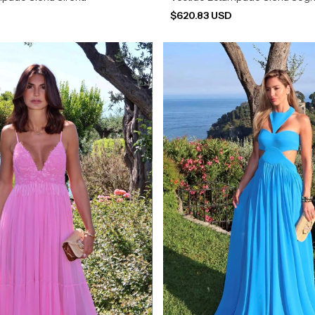
D
$620.83 USD