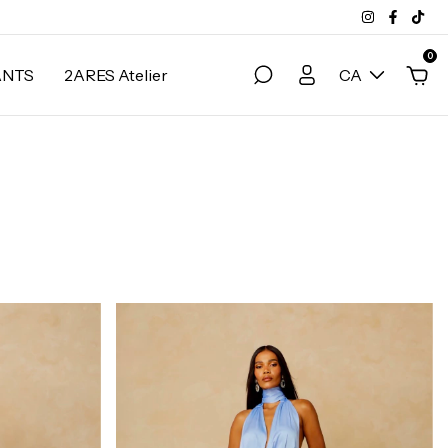
0
ANTS
2ARES Atelier
CA