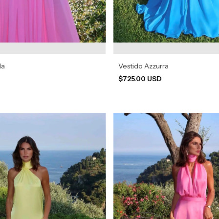
la
Vestido Azzurra
D
$725.00 USD