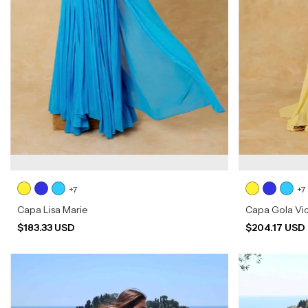
+7
+7
Capa Lisa Marie
Capa Gola Vic
$183.33 USD
$204.17 USD