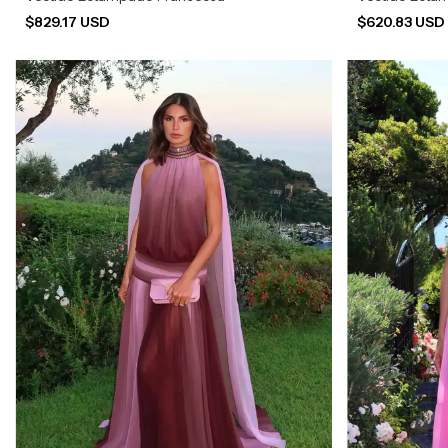
$829.17 USD
$620.83 US