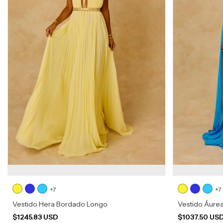
+7
+7
Vestido Hera Bordado Longo
Vestido Áure
$1245.83 USD
$1037.50 US