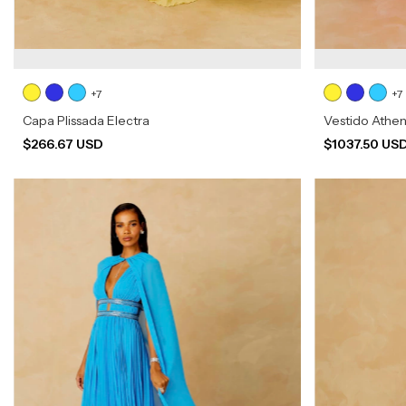
+7
+7
Capa Plissada Electra
Vestido Athe
$266.67 USD
$1037.50 US