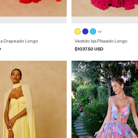
+7
na Drapeado Longo
Vestido Isis Plissado Longo
D
$1037.50 USD