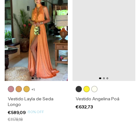
+1
Vestido Layla de Seda
Vestido Angelina Poá
Longo
€632,73
-
50
%
OFF
€589,09
€1178,18