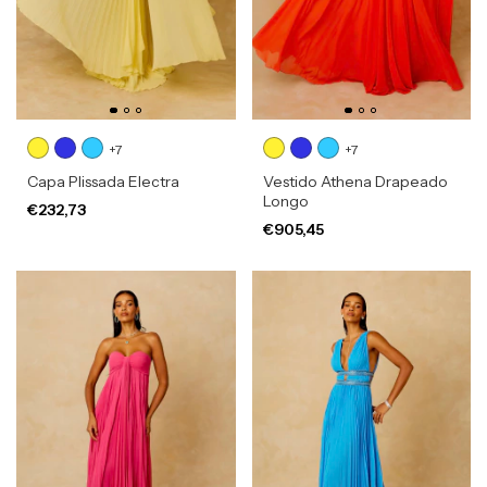
+7
+7
Capa Plissada Electra
Vestido Athena Drapeado
Longo
€232,73
€905,45