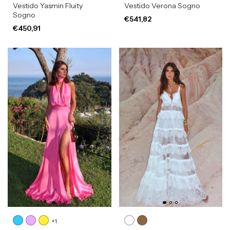
Vestido Yasmin Fluity
Vestido Verona Sogno
Sogno
€541,82
€450,91
+1