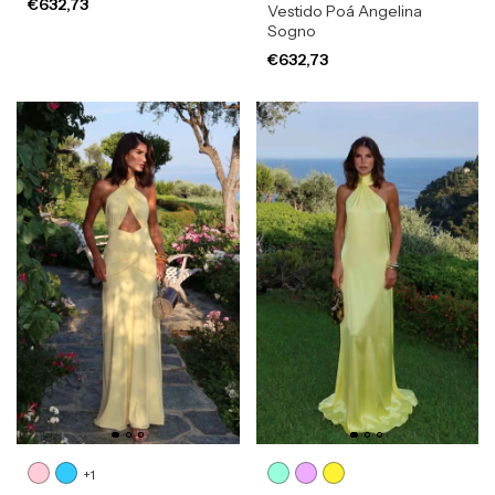
€632,73
Vestido Poá Angelina
Sogno
€632,73
+1