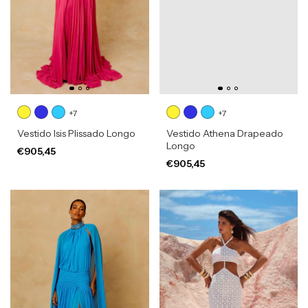
+7
+7
Vestido Isis Plissado Longo
Vestido Athena Drapeado
Longo
€905,45
€905,45