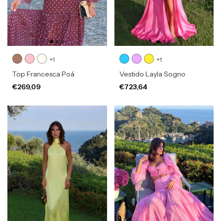
+1
+1
Top Francesca Poá
Vestido Layla Sogno
€269,09
€723,64