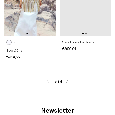
Saia Luma Pedraria
+1
€850,91
Top Délia
€214,55
1
of
4
Newsletter