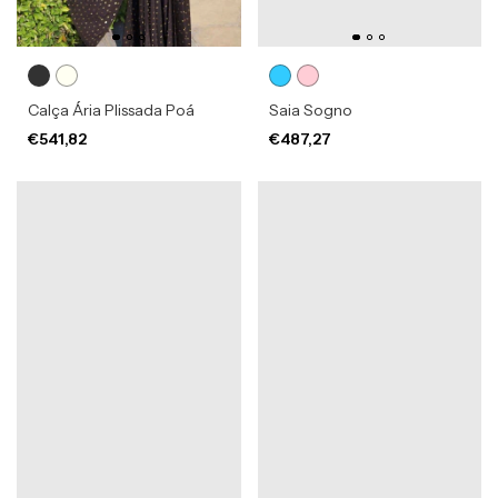
Calça Ária Plissada Poá
Saia Sogno
€541,82
€487,27