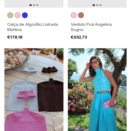
Calça de Algodão Listrada
Vestido Poá Angelina
Mattina
Sogno
€178,18
€632,73