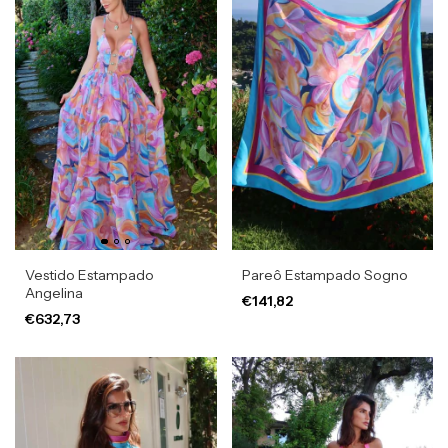
Vestido Estampado
Pareô Estampado Sogno
Angelina
€141,82
€632,73