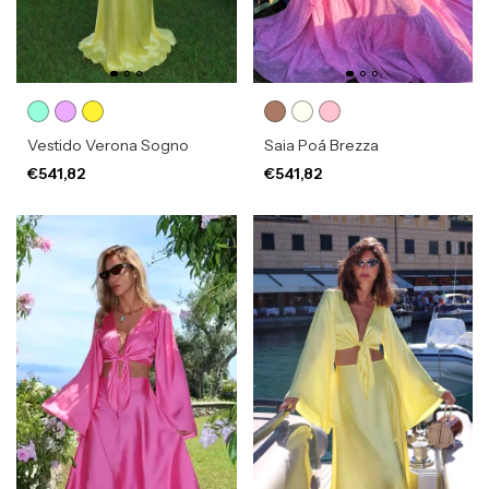
Vestido Verona Sogno
Saia Poá Brezza
€541,82
€541,82