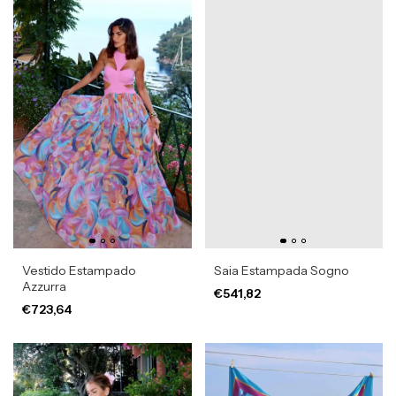
Vestido Estampado
Saia Estampada Sogno
Azzurra
€541,82
€723,64