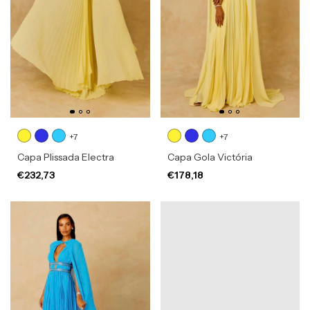
+7
+7
Capa Plissada Electra
Capa Gola Victória
€232,73
€178,18