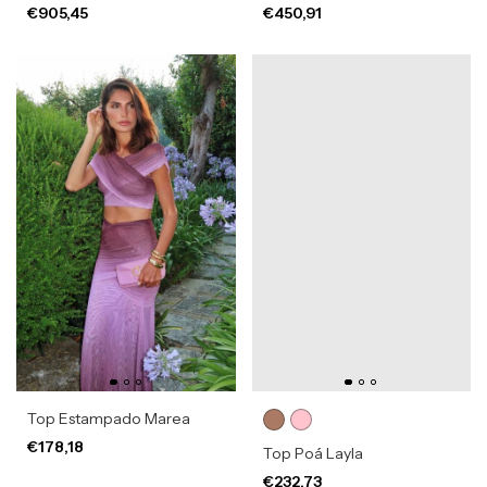
€905,45
€450,91
Top Estampado Marea
€178,18
Top Poá Layla
€232,73