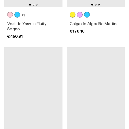
+1
Vestido Yasmin Fluity
Calça de Algodão Mattina
Sogno
€178,18
€450,91