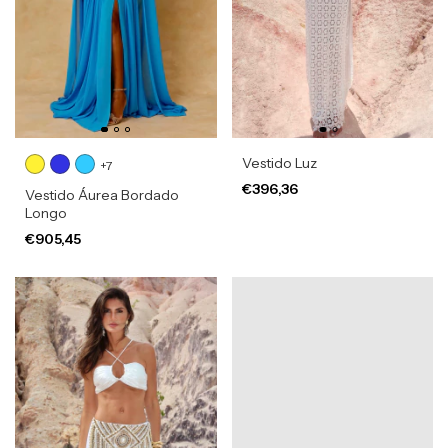
Vestido Luz
+7
€396,36
Vestido Áurea Bordado
Longo
€905,45