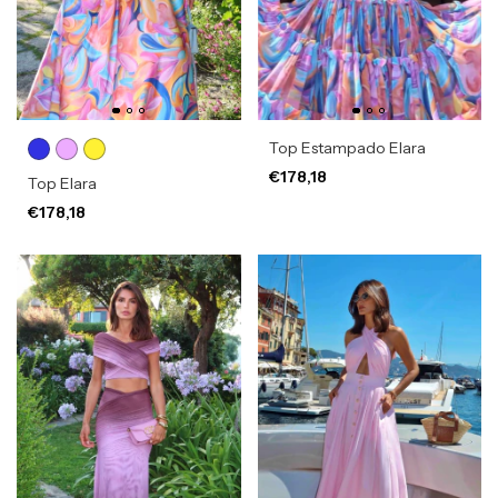
Top Estampado Elara
€178,18
Top Elara
€178,18