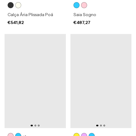
Calça Ária Plissada Poá
Saia Sogno
€541,82
€487,27