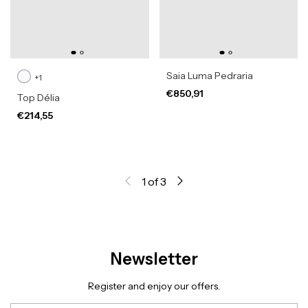
Saia Luma Pedraria
+1
€850,91
Top Délia
€214,55
1
of
3
Newsletter
Register and enjoy our offers.