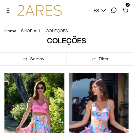
0
ES
Home
.
SHOP ALL
.
COLEÇÕES
COLEÇÕES
Sort by
Filter