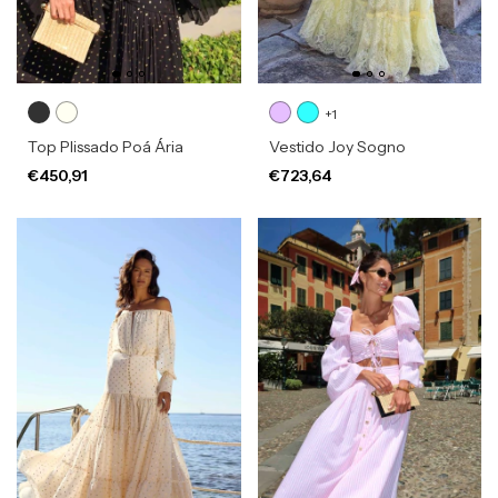
+1
Top Plissado Poá Ária
Vestido Joy Sogno
€450,91
€723,64