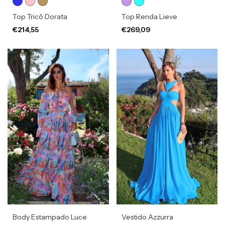
Top Tricô Dorata
Top Renda Lieve
€214,55
€269,09
Body Estampado Luce
Vestido Azzurra