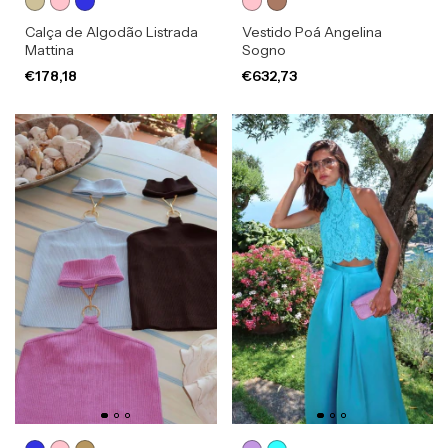
Calça de Algodão Listrada
Vestido Poá Angelina
Mattina
Sogno
€178,18
€632,73