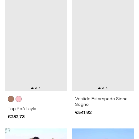
Vestido Estampado Siena
Sogno
Top Poá Layla
€541,82
€232,73