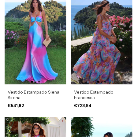
Vestido Estampado Siena
Vestido Estampado
Sirena
Francesca
€541,82
€723,64