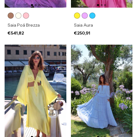
Saia Poá Brezza
Saia Aura
€541,82
€250,91