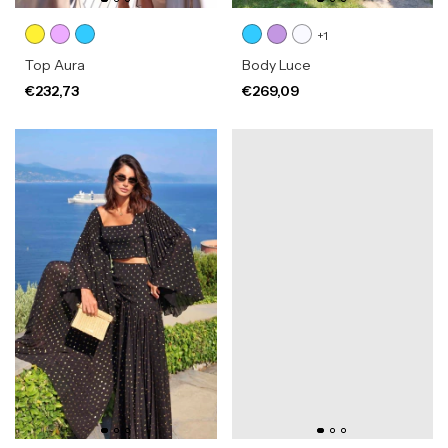
+1
Top Aura
Body Luce
€232,73
€269,09