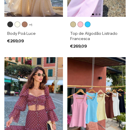
+1
Body Poá Luce
Top de Algodão Listrado
Francesca
€269,09
€269,09