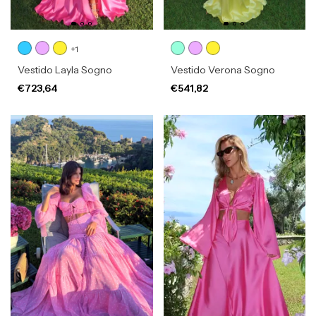
+1
Vestido Layla Sogno
Vestido Verona Sogno
€723,64
€541,82