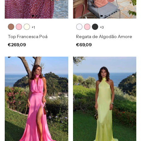
+1
+3
Top Francesca Poá
Regata de Algodão Amore
€269,09
€69,09