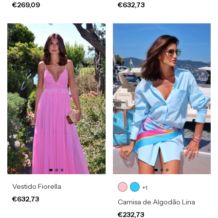
€269,09
€632,73
Vestido Fiorella
+1
€632,73
Camisa de Algodão Lina
€232,73