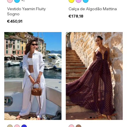
+1
Vestido Yasmin Fluity
Calça de Algodão Mattina
Sogno
€178,18
€450,91