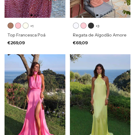
+1
+3
Top Francesca Poá
Regata de Algodão Amore
€269,09
€69,09