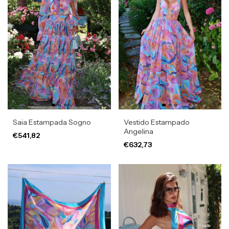
Saia Estampada Sogno
Vestido Estampado
Angelina
€541,82
€632,73