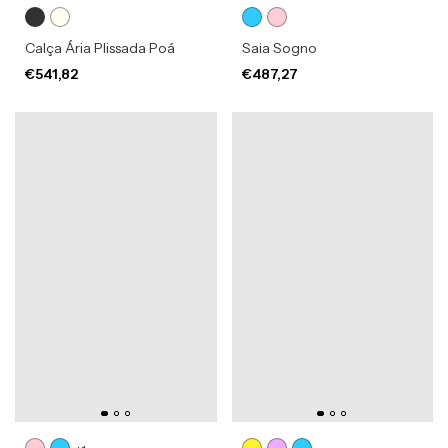
Calça Ária Plissada Poá
Saia Sogno
€541,82
€487,27