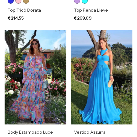
Top Tricô Dorata
Top Renda Lieve
€214,55
€269,09
Body Estampado Luce
Vestido Azzurra