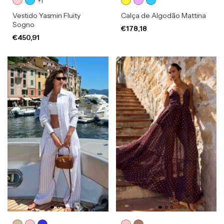
+1
Vestido Yasmin Fluity
Calça de Algodão Mattina
Sogno
€178,18
€450,91