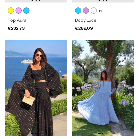
+1
Top Aura
Body Luce
€232,73
€269,09