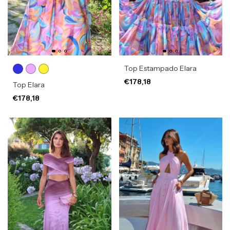
Top Estampado Elara
€178,18
Top Elara
€178,18