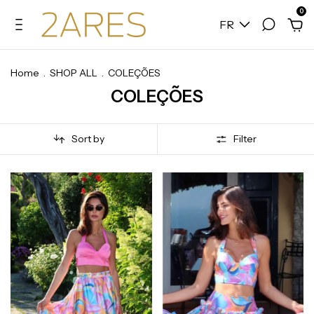
0
FR
Home
.
SHOP ALL
.
COLEÇÕES
COLEÇÕES
Sort by
Filter