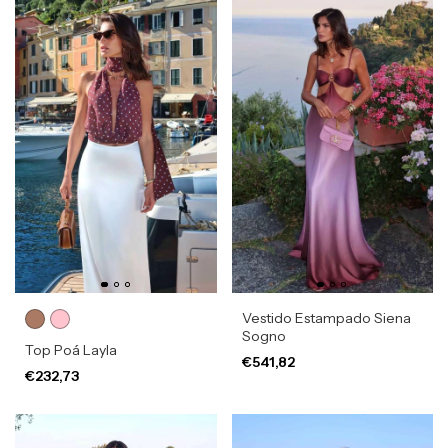
Vestido Estampado Siena
Sogno
Top Poá Layla
€541,82
€232,73