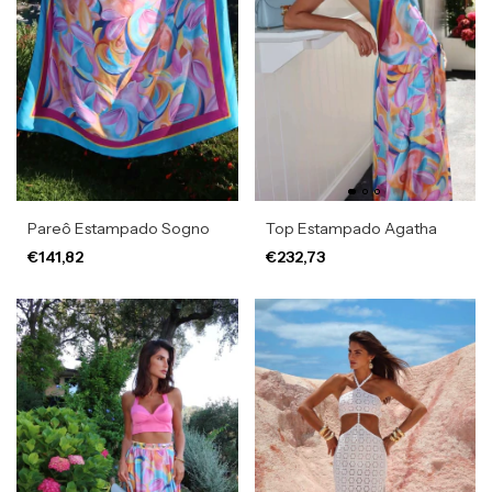
Pareô Estampado Sogno
Top Estampado Agatha
€141,82
€232,73