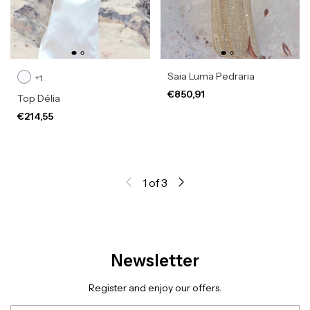
Saia Luma Pedraria
+1
€850,91
Top Délia
€214,55
1
of
3
Newsletter
Register and enjoy our offers.