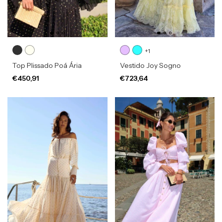
+1
Top Plissado Poá Ária
Vestido Joy Sogno
€450,91
€723,64