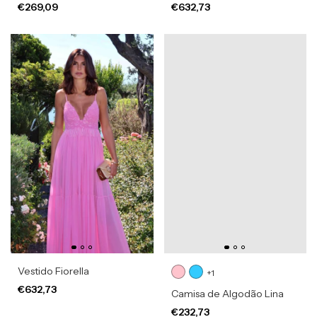
€269,09
€632,73
Vestido Fiorella
+1
€632,73
Camisa de Algodão Lina
€232,73