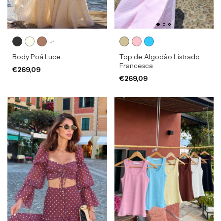
+1
Body Poá Luce
Top de Algodão Listrado
Francesca
€269,09
€269,09