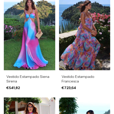
Vestido Estampado Siena
Vestido Estampado
Sirena
Francesca
€541,82
€723,64