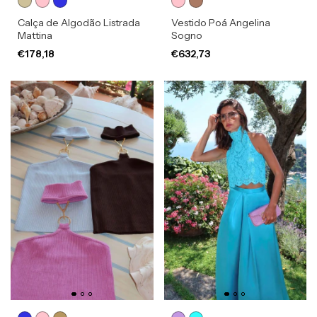
Calça de Algodão Listrada
Vestido Poá Angelina
Mattina
Sogno
€178,18
€632,73