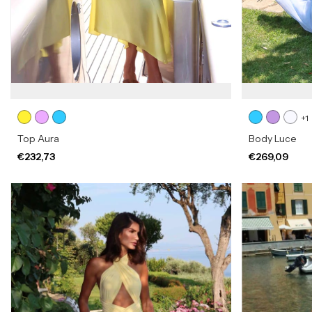
+1
Top Aura
Body Luce
€232,73
€269,09