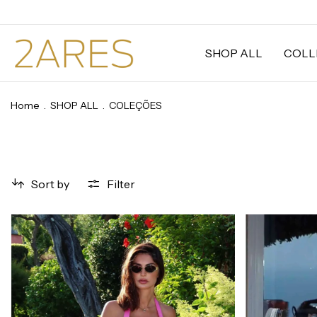
SHOP ALL
COLL
Home
.
SHOP ALL
.
COLEÇÕES
Sort by
Filter