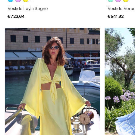
Vestido Layla Sogno
Vestido Vero
€723,64
€541,82