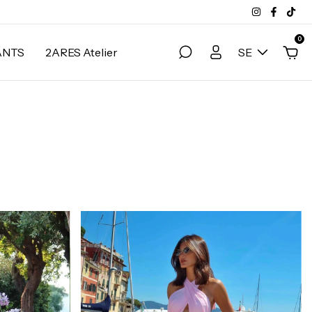
0
ANTS
2ARES Atelier
SE