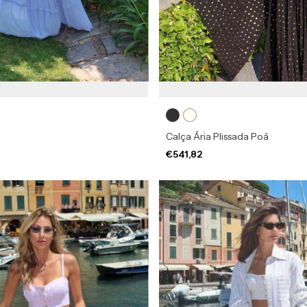
Calça Ária Plissada Poá
€541,82