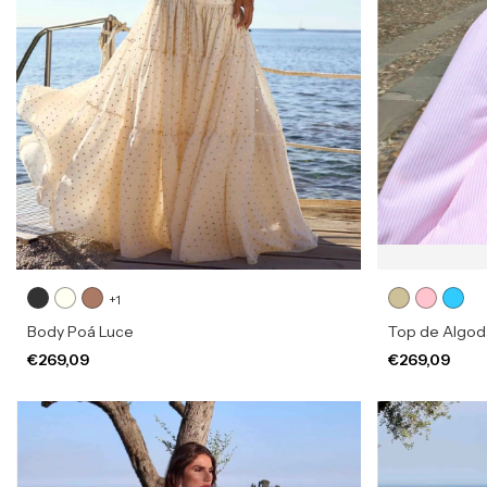
+1
Body Poá Luce
Top de Algod
€269,09
€269,09