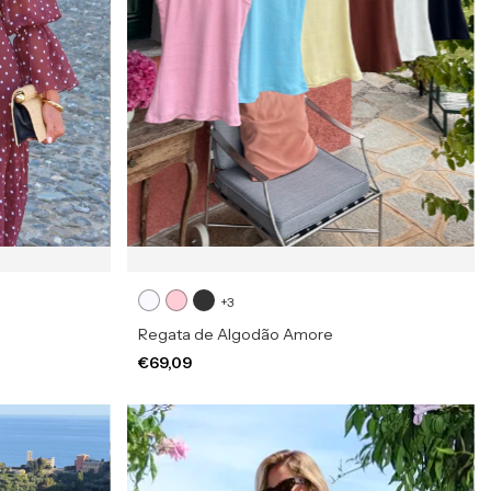
+3
Regata de Algodão Amore
€69,09