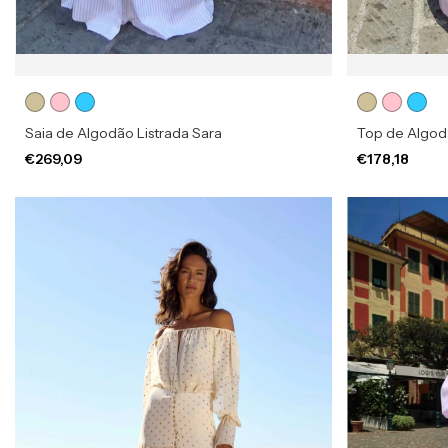
Saia de Algodão Listrada Sara
Top de Algod
€269,09
€178,18