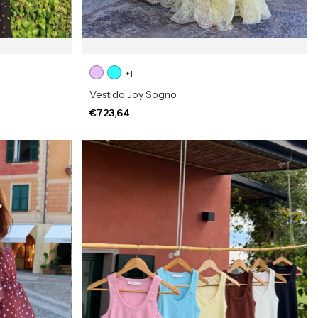
+1
Vestido Joy Sogno
€723,64