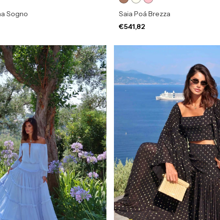
na Sogno
Saia Poá Brezza
€541,82