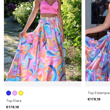
Top Estampad
€178,18
Top Elara
€178,18