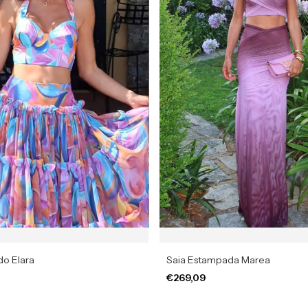
o Elara
Saia Estampada Marea
€269,09