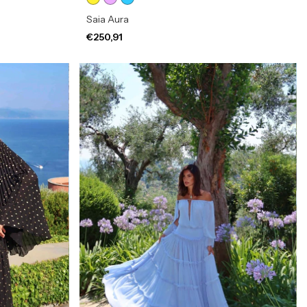
Saia Aura
€250,91