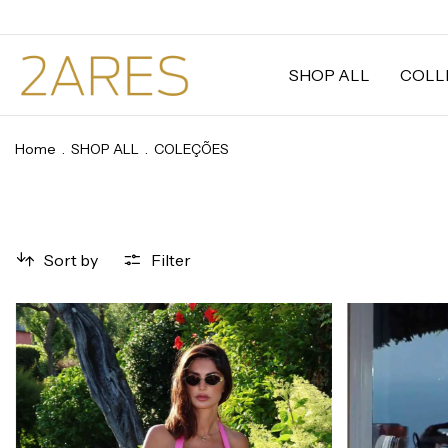
SHOP ALL
COLL
Home
.
SHOP ALL
.
COLEÇÕES
Sort by
Filter