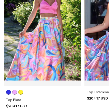
Top Estampad
$204.17 USD
Top Elara
$204.17 USD