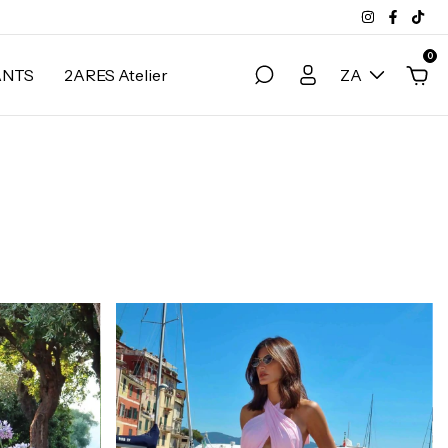
0
ANTS
2ARES Atelier
ZA