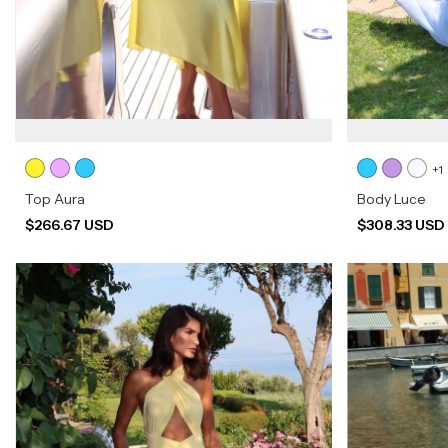
+1
Top Aura
Body Luce
$266.67 USD
$308.33 US