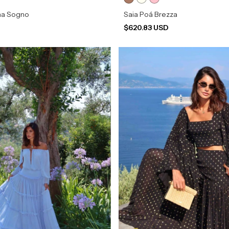
na Sogno
Saia Poá Brezza
D
$620.83 USD