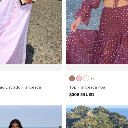
+1
ão Listrado Francesca
Top Francesca Poá
D
$308.33 USD