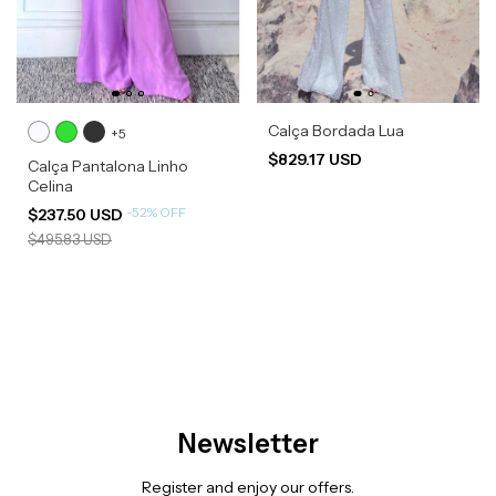
Calça Bordada Lua
+5
$829.17 USD
Calça Pantalona Linho
Celina
-
52
%
OFF
$237.50 USD
$495.83 USD
Newsletter
Register and enjoy our offers.