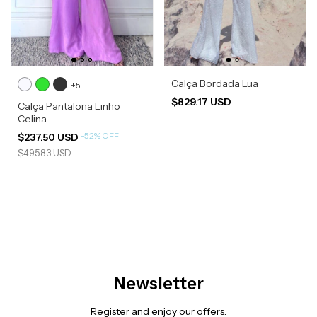
Calça Bordada Lua
+5
$829.17 USD
Calça Pantalona Linho
Celina
-
52
%
OFF
$237.50 USD
$495.83 USD
Newsletter
Register and enjoy our offers.