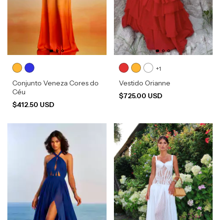
+1
Conjunto Veneza Cores do
Vestido Orianne
Céu
$725.00 USD
$412.50 USD