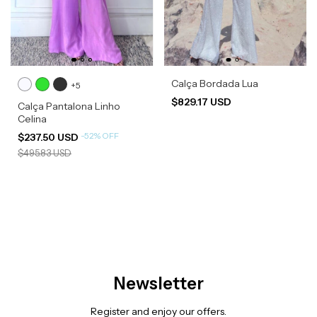
Calça Bordada Lua
+5
$829.17 USD
Calça Pantalona Linho
Celina
-
52
%
OFF
$237.50 USD
$495.83 USD
Newsletter
Register and enjoy our offers.