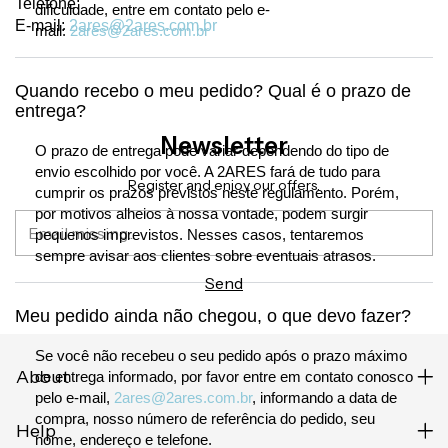
Telefone:
dificuldade, entre em contato pelo e-
E-mail:
2ares@2ares.com.br
mail:
2ares@2ares.com.br
Quando recebo o meu pedido? Qual é o prazo de
entrega?
Newsletter
O prazo de entrega pode variar dependendo do tipo de
envio escolhido por você. A 2ARES fará de tudo para
Register and enjoy our offers.
cumprir os prazos previstos neste regulamento. Porém,
por motivos alheios à nossa vontade, podem surgir
pequenos imprevistos. Nesses casos, tentaremos
sempre avisar aos clientes sobre eventuais atrasos.
Meu pedido ainda não chegou, o que devo fazer?
Se você não recebeu o seu pedido após o prazo máximo
About
de entrega informado, por favor entre em contato conosco
pelo e-mail,
2ares@2ares.com.br
, informando a data de
compra, nosso número de referência do pedido, seu
Help
nome, endereço e telefone.