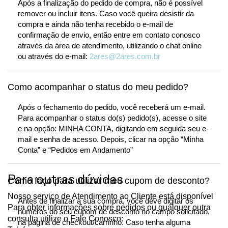
Após a finalização do pedido de compra, não é possível
remover ou incluir itens. Caso você queira desistir da
compra e ainda não tenha recebido o e-mail de
confirmação de envio, então entre em contato conosco
através da área de atendimento, utilizando o chat online
ou através do e-mail:
2ares@2ares.com.br
Como acompanhar o status do meu pedido?
Após o fechamento do pedido, você receberá um e-mail.
Para acompanhar o status do(s) pedido(s), acesse o site
e na opção: MINHA CONTA, digitando em seguida seu e-
mail e senha de acesso. Depois, clicar na opção “Minha
Conta” e “Pedidos em Andamento”
Para outras dúvidas
Como faço para utilizar meu cupom de desconto?
Nosso serviço de Atendimento ao Cliente está disponível
Antes de finalizar a sua compra, você deve digitar os
Para obter informações sobre pedidos ou qualquer outra
números do seu cupom de desconto no campo solicitado,
consulta utilize o Fale Conosco:
na página de checkout/carrinho. Caso tenha alguma