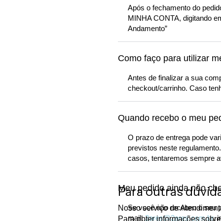
Após o fechamento do pedido
MINHA CONTA, digitando em 
Andamento”
Como faço para utilizar 
Antes de finalizar a sua co
checkout/carrinho. Caso tenh
Quando recebo o meu ped
O prazo de entrega pode var
previstos neste regulamento
casos, tentaremos sempre av
Meu pedido ainda não che
Para outras dúvid
Se você não recebeu o seu p
Nosso serviço de Atendimento
mail,
2ares@2ares.com.br
, 
Para obter informações sobre