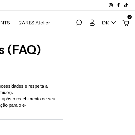
0
ANTS
2ARES Atelier
DK
s (FAQ)
ecessidades e respeita a
midor).
os após o recebimento de seu
ção para o e-