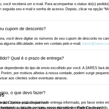
, você receberá um e-mail. Para acompanhar o status do(s) pedido(s
seguida seu e-mail e senha de acesso. Depois, clicar na opção “M
meu cupom de desconto?
mpra, você deve digitar os números do seu cupom de desconto no camp
a alguma dificuldade, entre em contato pelo e-mail:
2ares@2ares.co
ido? Qual é o prazo de entrega?
iar dependendo do tipo de envio escolhido por você. A 2ARES fará de
. Porém, por motivos alheios à nossa vontade, podem surgir pequen
isar aos clientes sobre eventuais atrasos.
gou, o que devo fazer?
as
edido após o prazo máximo de entrega informado, por favor entre e
 ao Cliente está disponível
informando a data de compra, nosso número de referência do pedido
 pedidos ou qualquer outra consulta utilize o Fale Conosco: