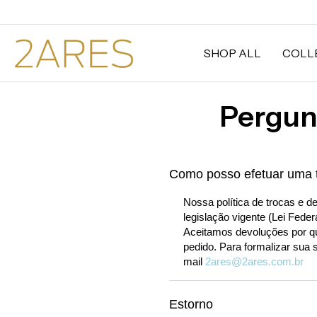
SHOP ALL
COLL
Pergun
Como posso efetuar uma 
Nossa política de trocas e d
legislação vigente (Lei Fede
Aceitamos devoluções por qua
pedido. Para formalizar sua 
mail
2ares@2ares.com.br
Estorno