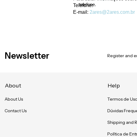
telefone.
Telefone:
E-mail:
2ares@2ares.com.br
Newsletter
Register and en
About
Help
About Us
Termos de Us
Contact Us
Dúvidas Frequ
Shipping and 
Política de En