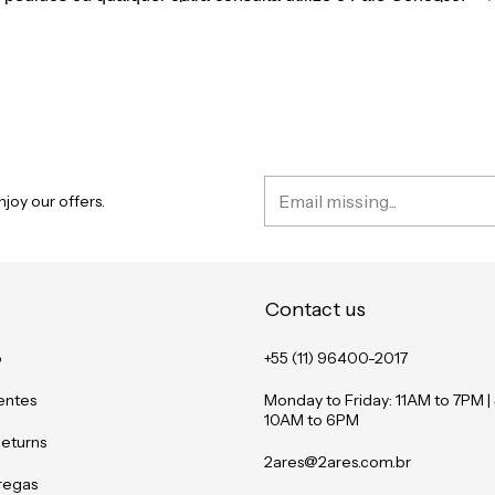
joy our offers.
Contact us
o
+55 (11) 96400-2017
entes
Monday to Friday: 11AM to 7PM |
10AM to 6PM
Returns
2ares@2ares.com.br
tregas