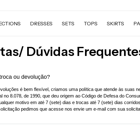
ECTIONS
DRESSES
SETS
TOPS
SKIRTS
P
tas/ Dúvidas Frequente
troca ou devolução?
evoluções é bem flexível, criamos uma política que atende às suas n
ral no 8.078, de 1990, que deu origem ao Código de Defesa do Consu
lquer motivo em até 7 (sete) dias e trocas até 7 (sete) dias corrid
solicitação pedimos que acesse nos envie um e-mail com sua solicita