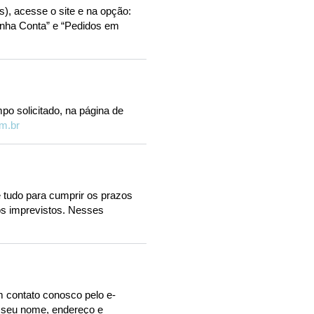
), acesse o site e na opção:
inha Conta” e “Pedidos em
o solicitado, na página de
m.br
 tudo para cumprir os prazos
os imprevistos. Nesses
m contato conosco pelo e-
, seu nome, endereço e