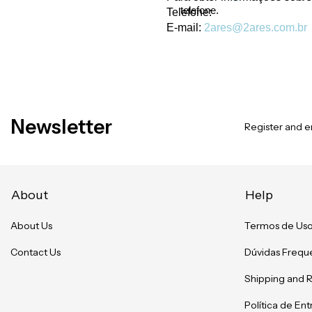
telefone.
Telefone:
E-mail:
2ares@2ares.com.br
Newsletter
Register and en
About
Help
About Us
Termos de Us
Contact Us
Dúvidas Frequ
Shipping and 
Política de En