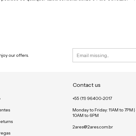
joy our offers.
Contact us
o
+55 (11) 96400-2017
entes
Monday to Friday: 11AM to 7PM |
10AM to 6PM
Returns
2ares@2ares.com.br
tregas