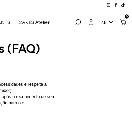
0
ANTS
2ARES Atelier
KE
s (FAQ)
ecessidades e respeita a
midor).
os após o recebimento de seu
ção para o e-