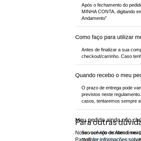
Após o fechamento do pedido
MINHA CONTA, digitando em 
Andamento”
Como faço para utilizar 
Antes de finalizar a sua co
checkout/carrinho. Caso tenh
Quando recebo o meu ped
O prazo de entrega pode var
previstos neste regulamento
casos, tentaremos sempre av
Meu pedido ainda não che
Para outras dúvid
Se você não recebeu o seu p
Nosso serviço de Atendimento
mail,
2ares@2ares.com.br
, 
Para obter informações sobre