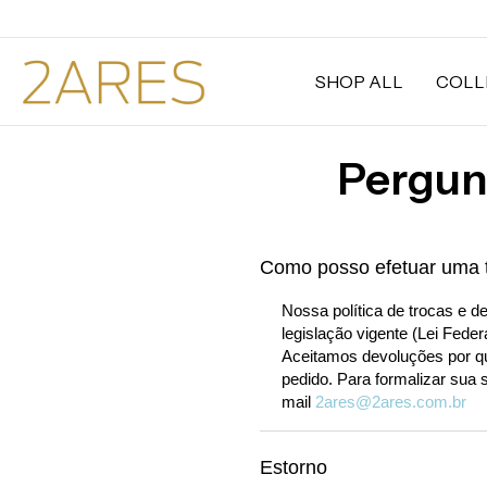
SHOP ALL
COLL
Pergun
Como posso efetuar uma 
Nossa política de trocas e d
legislação vigente (Lei Fede
Aceitamos devoluções por qua
pedido. Para formalizar sua 
mail
2ares@2ares.com.br
Estorno