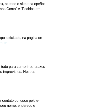
), acesse o site e na opção:
inha Conta” e “Pedidos em
o solicitado, na página de
m.br
 tudo para cumprir os prazos
os imprevistos. Nesses
m contato conosco pelo e-
, seu nome, endereço e