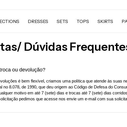
ECTIONS
DRESSES
SETS
TOPS
SKIRTS
P
tas/ Dúvidas Frequente
troca ou devolução?
evoluções é bem flexível, criamos uma política que atende às suas n
ral no 8.078, de 1990, que deu origem ao Código de Defesa do Consu
lquer motivo em até 7 (sete) dias e trocas até 7 (sete) dias corrid
solicitação pedimos que acesse nos envie um e-mail com sua solicita