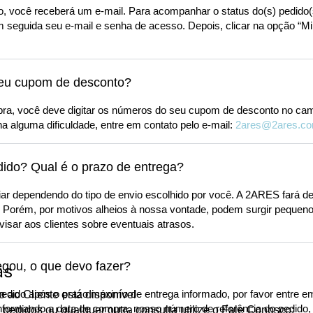
, você receberá um e-mail. Para acompanhar o status do(s) pedido(s
seguida seu e-mail e senha de acesso. Depois, clicar na opção “M
meu cupom de desconto?
mpra, você deve digitar os números do seu cupom de desconto no camp
a alguma dificuldade, entre em contato pelo e-mail:
2ares@2ares.co
ido? Qual é o prazo de entrega?
iar dependendo do tipo de envio escolhido por você. A 2ARES fará de
. Porém, por motivos alheios à nossa vontade, podem surgir pequen
isar aos clientes sobre eventuais atrasos.
gou, o que devo fazer?
as
edido após o prazo máximo de entrega informado, por favor entre e
 ao Cliente está disponível
informando a data de compra, nosso número de referência do pedido
 pedidos ou qualquer outra consulta utilize o Fale Conosco: