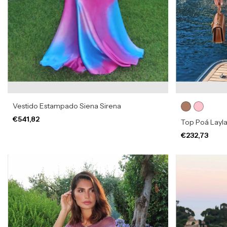
Vestido Estampado Siena Sirena
€541,82
Top Poá Layl
€232,73