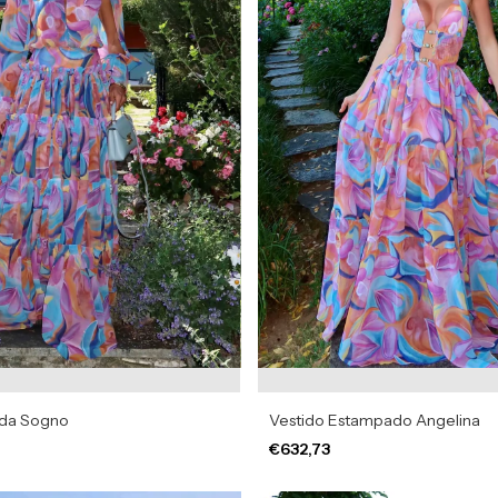
ada Sogno
Vestido Estampado Angelina
€632,73