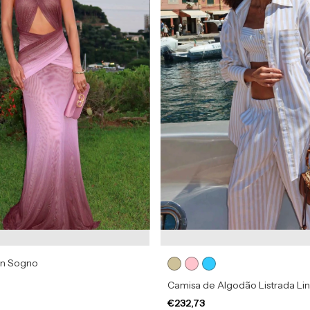
in Sogno
Camisa de Algodão Listrada Li
€232,73