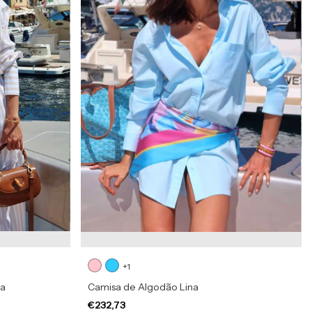
+1
na
Camisa de Algodão Lina
€232,73