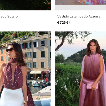
pado Sogno
Vestido Estampado Azzurra
€723,64