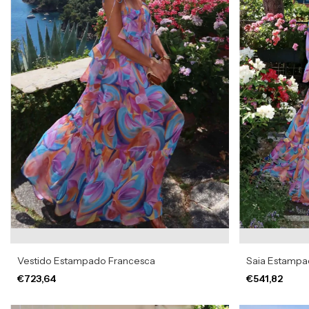
Vestido Estampado Francesca
Saia Estamp
€723,64
€541,82