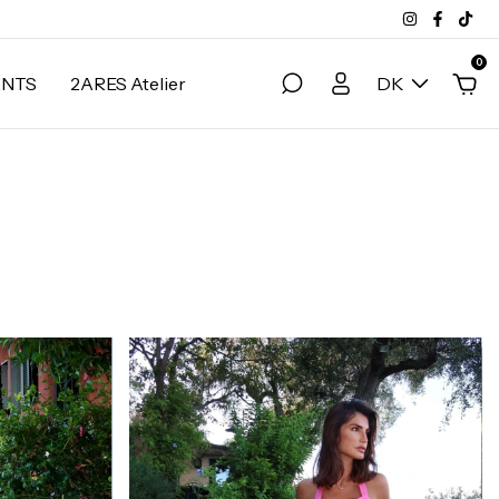
0
ANTS
2ARES Atelier
DK