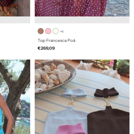
+1
Top Francesca Poá
€269,09