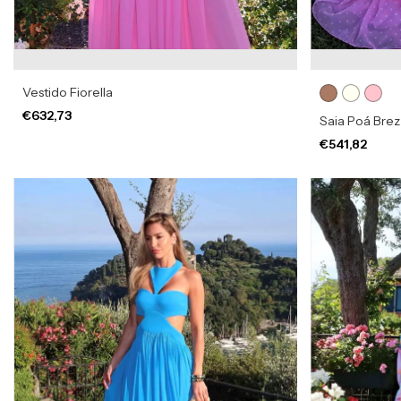
Vestido Fiorella
€632,73
Saia Poá Bre
€541,82