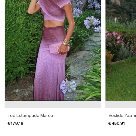
Top Estampado Marea
Vestido Yasm
€178,18
€450,91