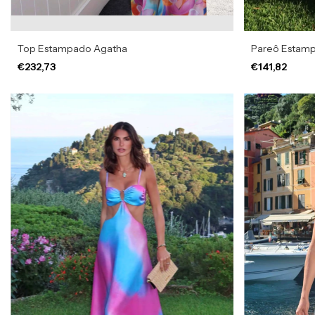
Top Estampado Agatha
Pareô Estam
€232,73
€141,82