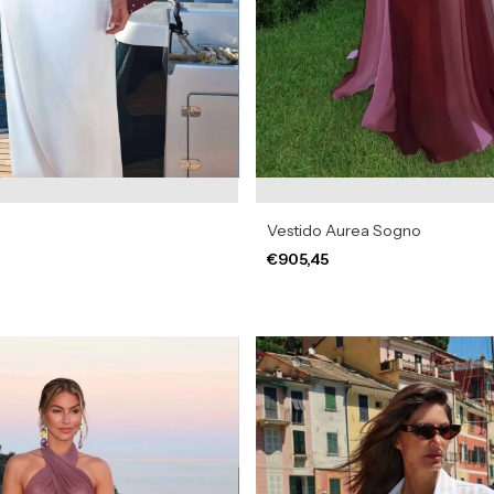
Vestido Aurea Sogno
€905,45
a