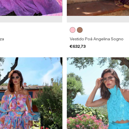
zza
Vestido Poá Angelina Sogno
€632,73