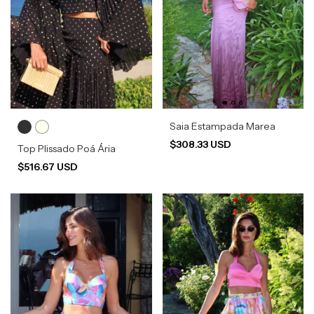
Saia Estampada Marea
$308.33 USD
Top Plissado Poá Ária
$516.67 USD