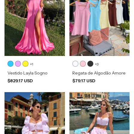
+1
+3
Vestido Layla Sogno
Regata de Algodão Amore
$829.17 USD
$79.17 USD