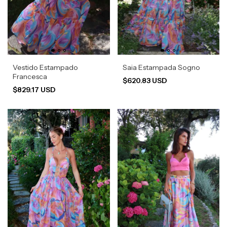
Vestido Estampado
Saia Estampada Sogno
Francesca
$620.83 USD
$829.17 USD