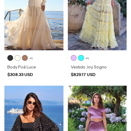
+1
+1
Body Poá Luce
Vestido Joy Sogno
$308.33 USD
$829.17 USD