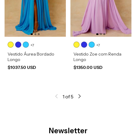
+7
+7
Vestido Áurea Bordado
Vestido Zoe com Renda
Longo
Longo
$1037.50 USD
$1350.00 USD
1
of
5
Newsletter