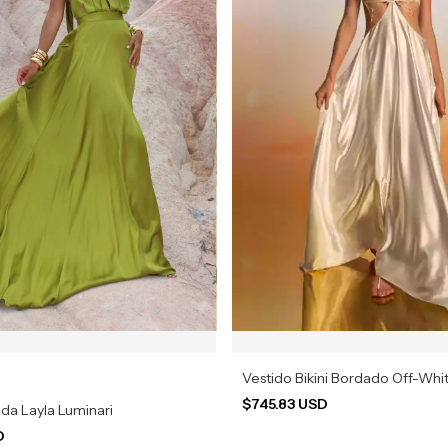
Vestido Bikini Bordado Off-Whi
$745.83 USD
da Layla Luminari
D