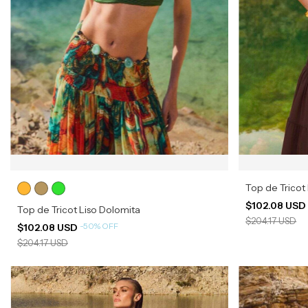
Top de Tricot
$102.08 US
Top de Tricot Liso Dolomita
$204.17 USD
-
50
%
OFF
$102.08 USD
$204.17 USD