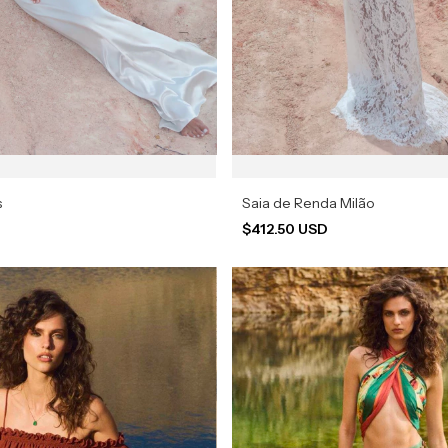
s
Saia de Renda Milão
D
$412.50 USD