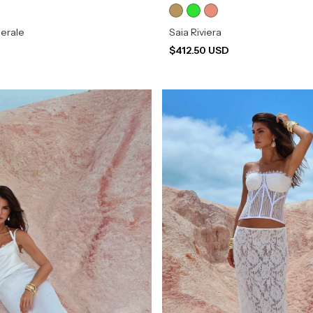
nerale
Saia Riviera
D
$412.50 USD