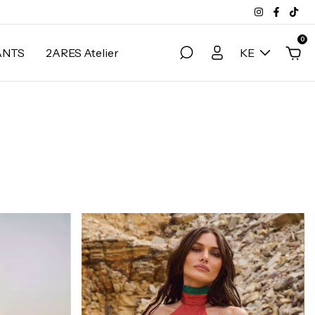
0
ANTS
2ARES Atelier
KE