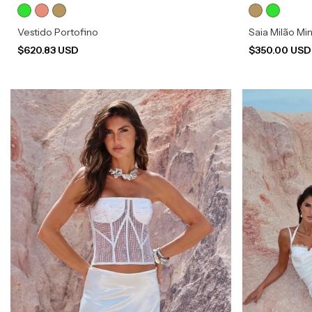
Vestido Portofino
Saia Milão Mi
$620.83 USD
$350.00 US