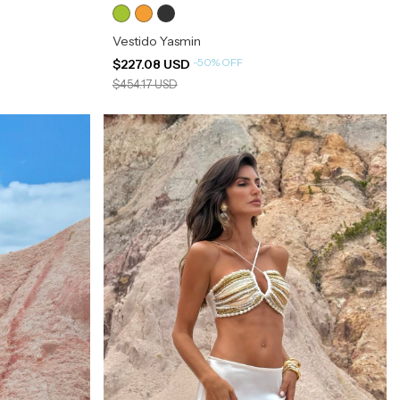
Vestido Yasmin
-
50
%
OFF
$227.08 USD
$454.17 USD