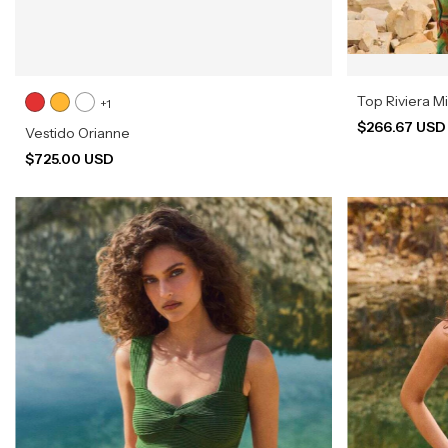
Top Riviera M
+1
$266.67 US
Vestido Orianne
$725.00 USD