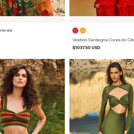
inerale
D
Vestido Sardegna Cores do Cé
$1037.50 USD