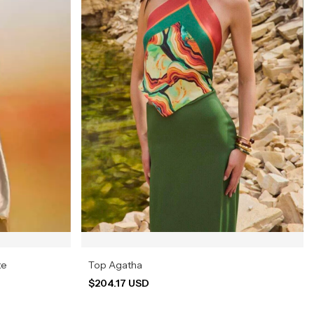
te
Top Agatha
$204.17 USD