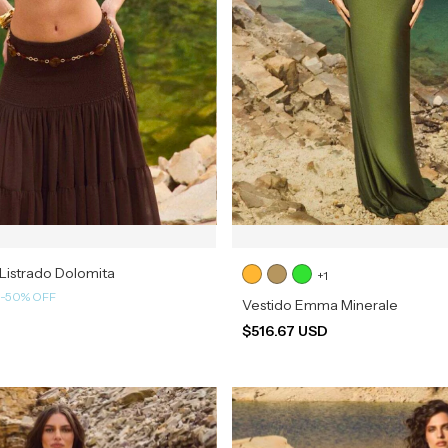
 Listrado Dolomita
+1
-
50
%
OFF
D
Vestido Emma Minerale
$516.67 USD