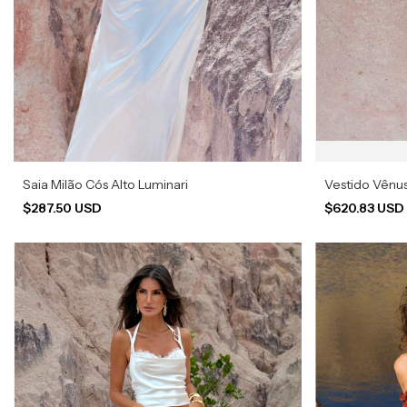
Saia Milão Cós Alto Luminari
Vestido Vênu
$287.50 USD
$620.83 US