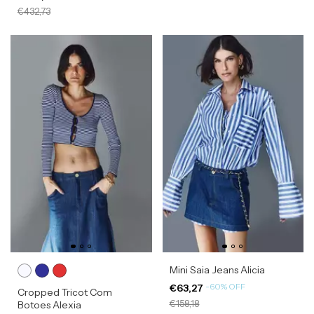
€432,73
Mini Saia Jeans Alicia
-
60
%
OFF
€63,27
Cropped Tricot Com
€158,18
Botoes Alexia