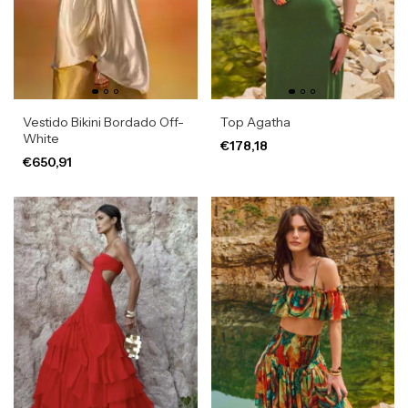
Vestido Bikini Bordado Off-
Top Agatha
White
€178,18
€650,91