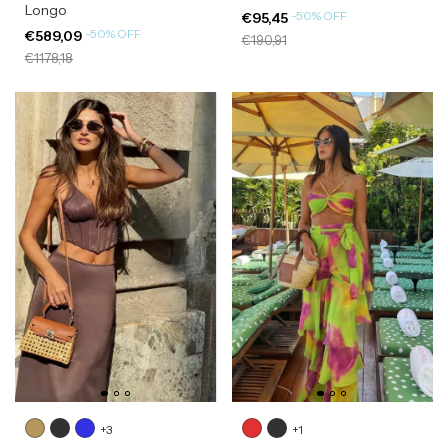
Longo
-
50
%
OFF
€95,45
-
50
%
OFF
€589,09
€190,91
€1178,18
+3
+1