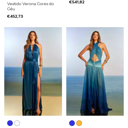
€541,82
Vestido Verona Cores do
Céu
€452,73