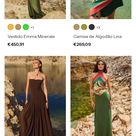
+1
+3
Vestido Emma Minerale
Camisa de Algodão Lina
€450,91
€269,09