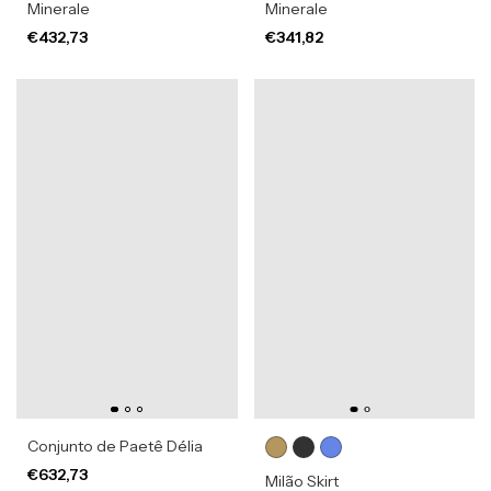
Minerale
Minerale
€432,73
€341,82
Conjunto de Paetê Délia
€632,73
Milão Skirt