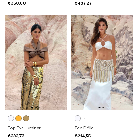
€360,00
€487,27
+1
Top Eva Luminari
Top Délia
€232,73
€214,55