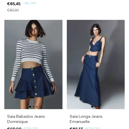
-
-6
%
OFF
€85,45
€80,91
Saia Babados Jeans
Saia Longa Jeans
Dominique
Emanuelle
-
60
%
OFF
-
60
%
OFF
€69,09
€86,55