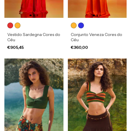
Vestido Sardegna Cores do
Conjunto Veneza Cores do
Céu
Céu
€905,45
€360,00