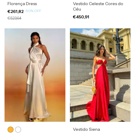
Florença Dress
Vestido Celeste Cores do
Céu
-
50
%
OFF
€261,82
€450,91
€523,64
Vestido Siena