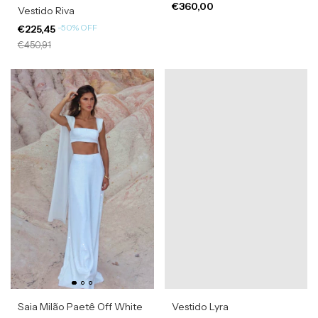
€360,00
Vestido Riva
-
50
%
OFF
€225,45
€450,91
Saia Milão Paetê Off White
Vestido Lyra