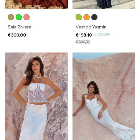
Saia Riviera
Vestido Yasmin
-
50
%
OFF
€360,00
€198,18
€396,36