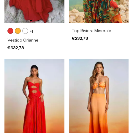
Top Riviera Minerale
+1
€232,73
Vestido Orianne
€632,73