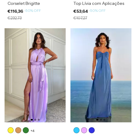
Corselet Brigitte
Top Lívia com Aplicações
-
50
%
OFF
-
50
%
OFF
€116,36
€53,64
€232,73
€107,27
+4