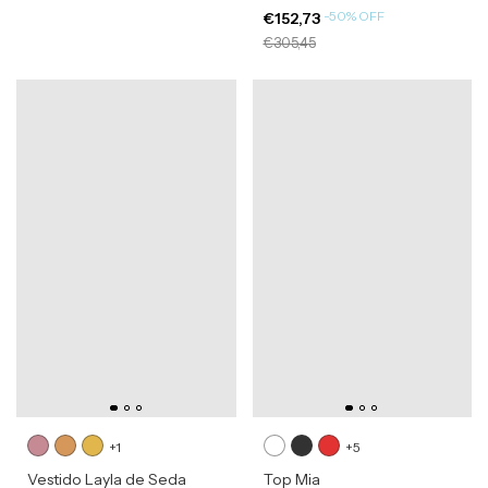
-
50
%
OFF
€152,73
€305,45
+1
+5
Vestido Layla de Seda
Top Mia