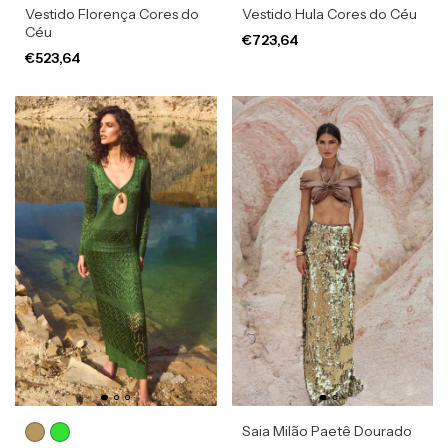
Vestido Florença Cores do
Vestido Hula Cores do Céu
Céu
€723,64
€523,64
Saia Milão Paetê Dourado