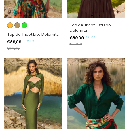
Top de Tricot Listrado
Dolomita
Top de Tricot Liso Dolomita
-
50
%
OFF
€89,09
-
50
%
OFF
€89,09
€178,18
€178,18