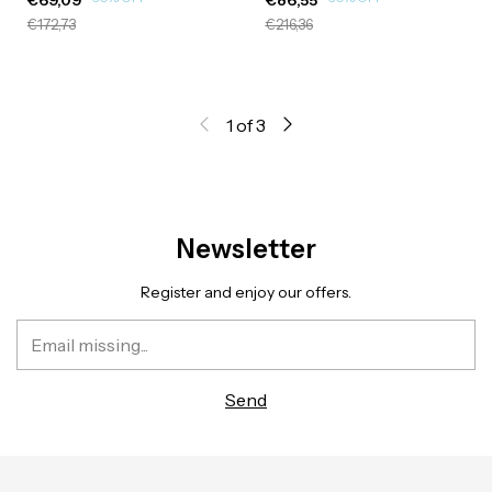
€172,73
€216,36
1
of
3
Newsletter
Register and enjoy our offers.