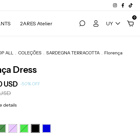
0
ANTS
2ARES Atelier
UY
OP ALL
.
COLEÇÕES
.
SARDEGNA TERRACOTTA
.
Florença
nça Dress
0 USD
-
50
%
OFF
 USD
 details