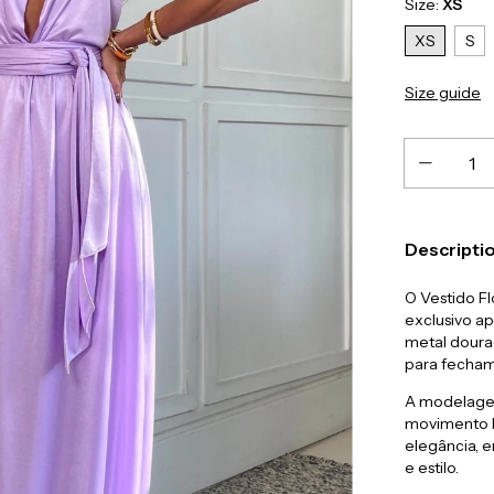
Size:
XS
XS
S
Size guide
Descripti
O Vestido Fl
exclusivo a
metal dourad
para fecham
A modelagem
movimento le
elegância, 
e estilo.