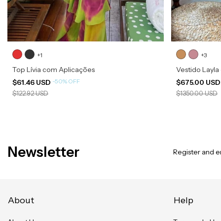
+1
+3
Top Lívia com Aplicações
Vestido Layl
-
50
%
OFF
$61.46 USD
$675.00 US
$122.92 USD
$1350.00 USD
Newsletter
Register and en
About
Help