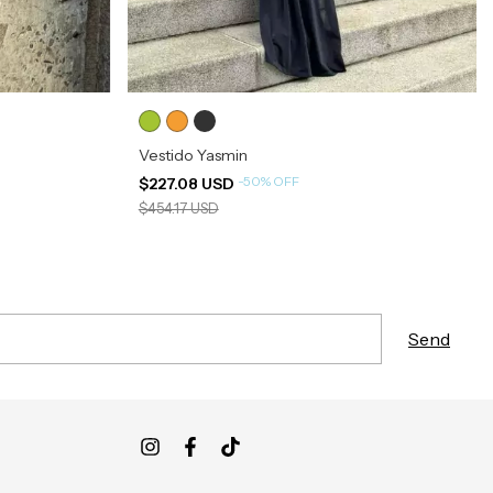
Vestido Yasmin
-
50
%
OFF
$227.08 USD
$454.17 USD