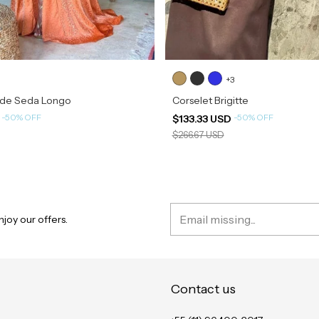
+3
a de Seda Longo
Corselet Brigitte
-
50
%
OFF
-
50
%
OFF
D
$133.33 USD
$266.67 USD
joy our offers.
Contact us