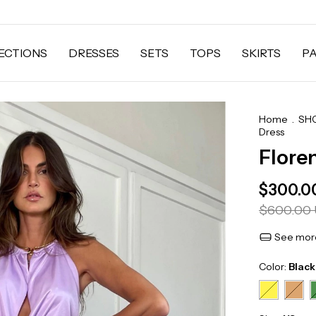
ECTIONS
DRESSES
SETS
TOPS
SKIRTS
P
Home
.
SH
Dress
Flore
$300.0
$600.00
See more
Color:
Black