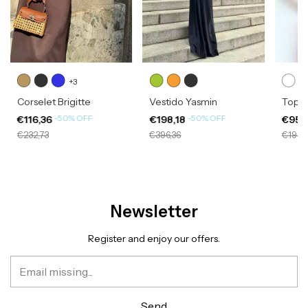
+3
Corselet Brigitte
Vestido Yasmin
Top M
-
50
%
OFF
-
50
%
OFF
€116,36
€198,18
€95,
€232,73
€396,36
€190,
Newsletter
Register and enjoy our offers.