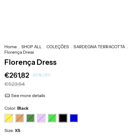
Home
.
SHOP ALL
.
COLEÇÕES
.
SARDEGNA TERRACOTTA
.
Florença Dress
Florença Dress
€261,82
-
50
%
OFF
€523,64
See more details
Color:
Black
Size:
XS