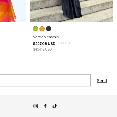
Vestido Yasmin
-
50
%
OFF
$227.08 USD
$454.17 USD