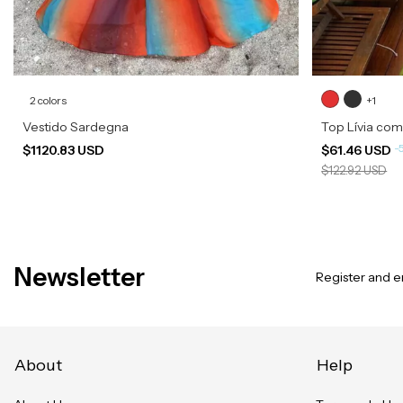
2 colors
+1
Vestido Sardegna
Top Lívia com
-
$1120.83 USD
$61.46 USD
$122.92 USD
Newsletter
Register and en
About
Help