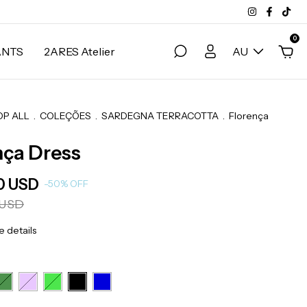
0
ANTS
2ARES Atelier
AU
OP ALL
.
COLEÇÕES
.
SARDEGNA TERRACOTTA
.
Florença
nça Dress
0 USD
-
50
%
OFF
 USD
 details