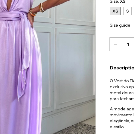
Size:
XS
XS
S
Size guide
Descripti
O Vestido Fl
exclusivo a
metal dourad
para fecham
A modelagem
movimento le
elegância, 
e estilo.