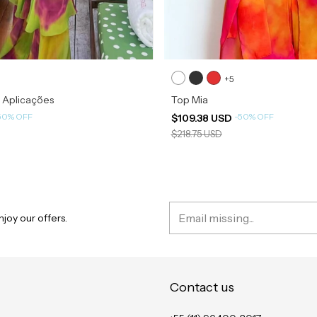
+5
 Aplicações
Top Mia
50
%
OFF
-
50
%
OFF
$109.38 USD
$218.75 USD
joy our offers.
Contact us