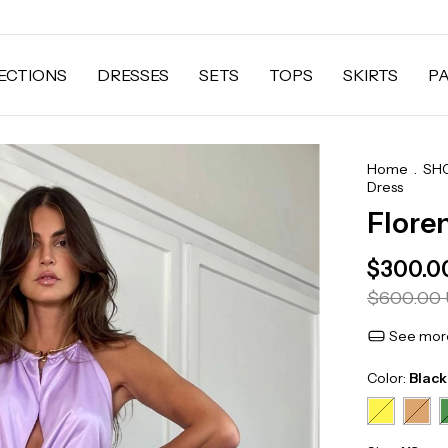
ECTIONS
DRESSES
SETS
TOPS
SKIRTS
P
Home
.
SH
Dress
Flore
$300.0
$600.00
See more
Color:
Black