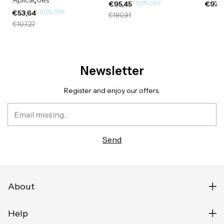
-
50
%
OFF
€95,45
€978
-
50
%
OFF
€53,64
€190,91
€107,27
Newsletter
Register and enjoy our offers.
About
Help