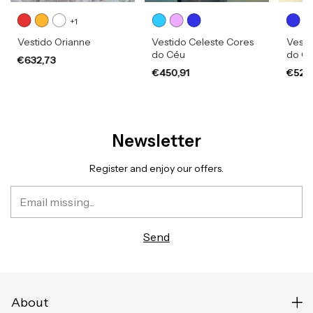
+1
Vestido Orianne
Vestido Celeste Cores
Vesti
do Céu
do C
€632,73
€450,91
€523
Newsletter
Register and enjoy our offers.
About