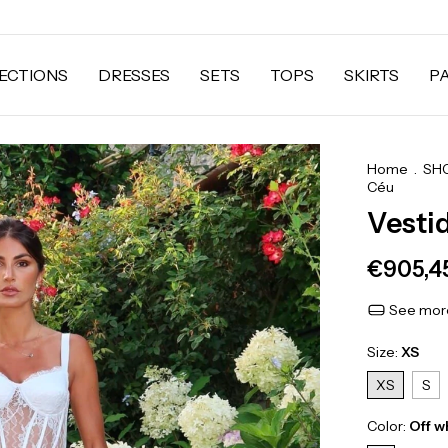
ECTIONS
DRESSES
SETS
TOPS
SKIRTS
P
Home
.
SH
Céu
Vesti
€905,4
See more
Size:
XS
XS
S
Color:
Off w