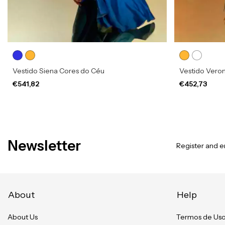
Vestido Siena Cores do Céu
Vestido Vero
€541,82
€452,73
Newsletter
Register and en
About
Help
About Us
Termos de Us