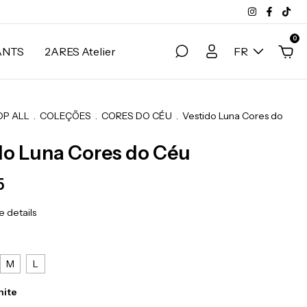
0
ANTS
2ARES Atelier
FR
OP ALL
.
COLEÇÕES
.
CORES DO CÉU
.
Vestido Luna Cores do
do Luna Cores do Céu
5
 details
M
L
hite