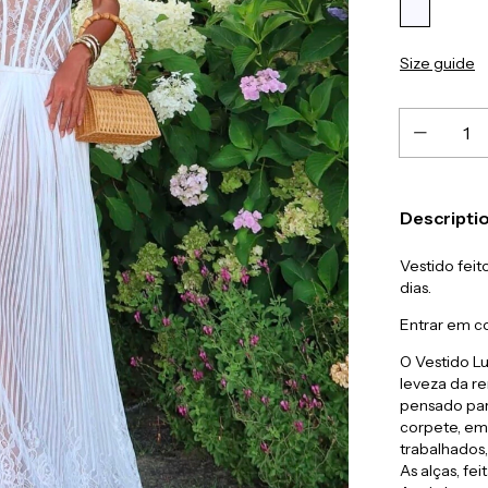
Size guide
Descripti
Vestido fei
dias.
Entrar em c
O Vestido L
leveza da r
pensado para
corpete, em
trabalhados,
As alças, fe