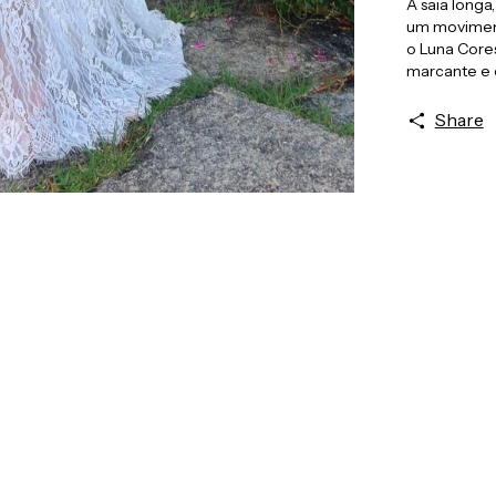
A saia long
um moviment
o Luna Core
marcante e 
Share