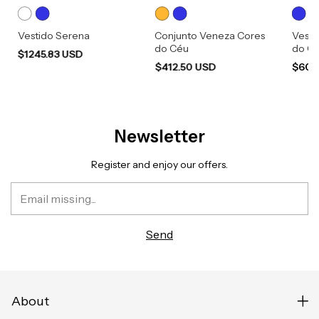
Vestido Serena
Conjunto Veneza Cores
Vesti
do Céu
do C
$1245.83 USD
$412.50 USD
$600
Newsletter
Register and enjoy our offers.
About