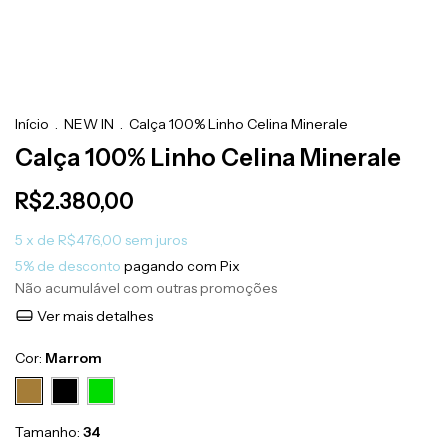
Início
.
NEW IN
.
Calça 100% Linho Celina Minerale
Calça 100% Linho Celina Minerale
R$2.380,00
5
x de
R$476,00
sem juros
5% de desconto
pagando com Pix
Não acumulável com outras promoções
Ver mais detalhes
Cor:
Marrom
Tamanho:
34