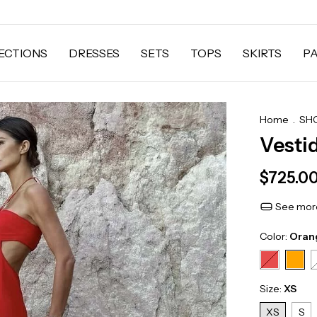
ECTIONS
DRESSES
SETS
TOPS
SKIRTS
P
Home
.
SH
Vesti
$725.0
See more
Color:
Oran
Size:
XS
XS
S