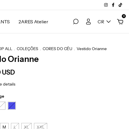
0
ANTS
2ARES Atelier
CR
OP ALL
.
COLEÇÕES
.
CORES DO CÉU
.
Vestido Orianne
do Orianne
0 USD
 details
ge
M
L
XL
XXL