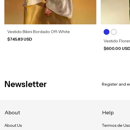
Vestido Bikini Bordado Off-White
$745.83 USD
Vestido Flor
$600.00 US
Newsletter
Register and en
About
Help
About Us
Termos de Us