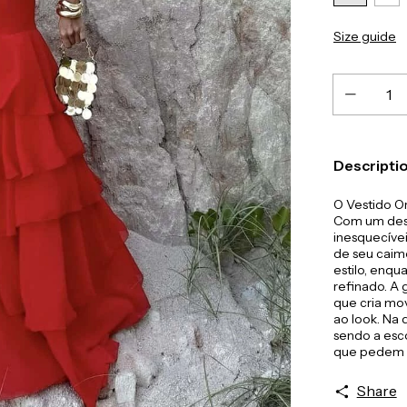
Size guide
Descripti
O Vestido Or
Com um desi
inesquecíve
de seu caim
estilo, enq
refinado. A
que cria mov
ao look. Na 
sendo a esco
que pedem u
Share