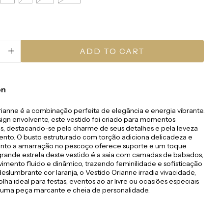
on
ianne é a combinação perfeita de elegância e energia vibrante.
gn envolvente, este vestido foi criado para momentos
is, destacando-se pelo charme de seus detalhes e pela leveza
ento. O busto estruturado com torção adiciona delicadeza e
uanto a amarração no pescoço oferece suporte e um toque
 grande estrela deste vestido é a saia com camadas de babados,
imento fluido e dinâmico, trazendo feminilidade e sofisticação
deslumbrante cor laranja, o Vestido Orianne irradia vivacidade,
lha ideal para festas, eventos ao ar livre ou ocasiões especiais
ma peça marcante e cheia de personalidade.