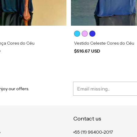
ença Cores do Céu
Vestido Celeste Cores do Céu
D
$516.67 USD
joy our offers.
Contact us
o
+55 (11) 96400-2017