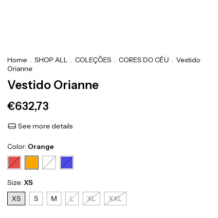
Home
.
SHOP ALL
.
COLEÇÕES
.
CORES DO CÉU
.
Vestido
Orianne
Vestido Orianne
€632,73
See more details
Color:
Orange
Size:
XS
XS
S
M
L
XL
XXL