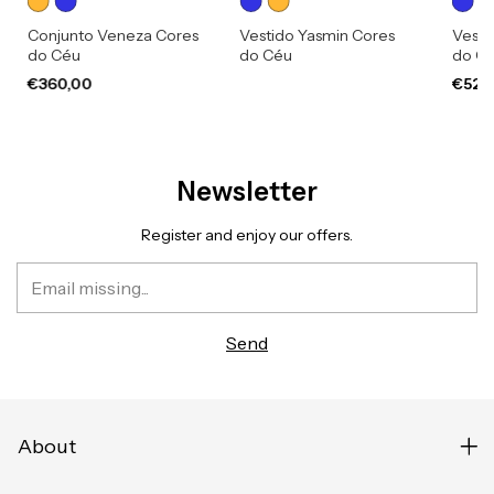
Conjunto Veneza Cores
Vestido Yasmin Cores
Vesti
do Céu
do Céu
do C
€360,00
€523
Newsletter
Register and enjoy our offers.
About