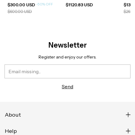
-
50
%
OFF
$300.00 USD
$1120.83 USD
$133
$600.00 USD
$266.
Newsletter
Register and enjoy our offers.
About
Help