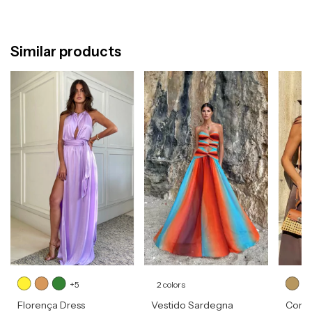
Similar products
+5
2 colors
Florença Dress
Vestido Sardegna
Corsel