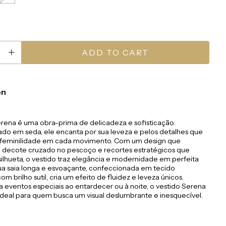
on
erena é uma obra-prima de delicadeza e sofisticação.
do em seda, ele encanta por sua leveza e pelos detalhes que
feminilidade em cada movimento. Com um design que
decote cruzado no pescoço e recortes estratégicos que
silhueta, o vestido traz elegância e modernidade em perfeita
ua saia longa e esvoaçante, confeccionada em tecido
om brilho sutil, cria um efeito de fluidez e leveza únicos.
a eventos especiais ao entardecer ou à noite, o vestido Serena
ideal para quem busca um visual deslumbrante e inesquecível.