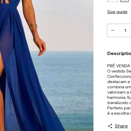
Size guide
Descripti
PRÉ VENDA
O vestido S
Confecciona
destacam a 
combina um 
valorizam a 
harmonia. S
translúcido c
Perfeito par
é a escolha 
Share