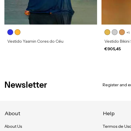
+1
Vestido Yasmin Cores do Céu
Vestido Bikini
€905,45
Newsletter
Register and en
About
Help
About Us
Termos de Us