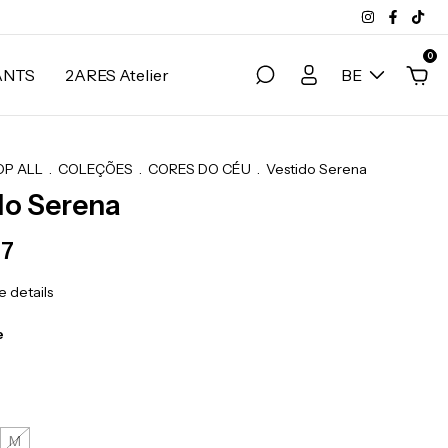
0
ANTS
2ARES Atelier
BE
OP ALL
.
COLEÇÕES
.
CORES DO CÉU
.
Vestido Serena
do Serena
27
 details
e
M