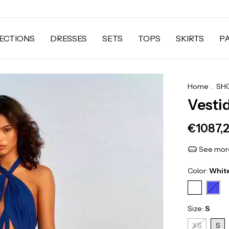
ECTIONS
DRESSES
SETS
TOPS
SKIRTS
P
Home
.
SH
Vesti
€1087,
See more
Color:
Whit
Size:
S
XS
S