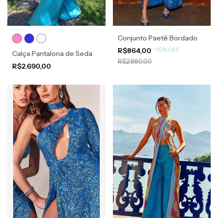
Conjunto Paetê Bordado
-
70
%
OFF
R$864,00
Calça Pantalona de Seda
R$2.880,00
R$2.690,00