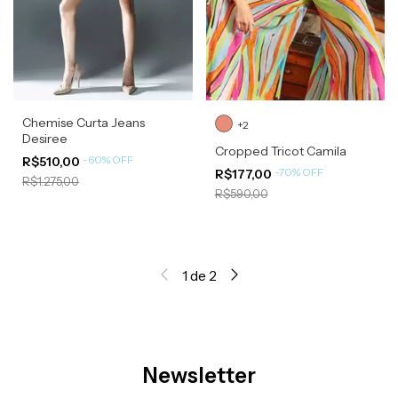
Chemise Curta Jeans
+2
Desiree
Cropped Tricot Camila
-
60
%
OFF
R$510,00
-
70
%
OFF
R$177,00
R$1.275,00
R$590,00
1
de
2
Newsletter