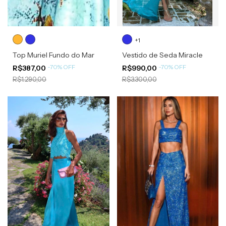
+1
Top Muriel Fundo do Mar
Vestido de Seda Miracle
-
70
%
OFF
-
70
%
OFF
R$387,00
R$990,00
R$1.290,00
R$3.300,00