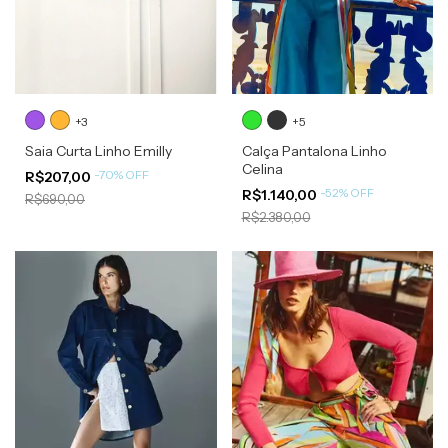
+3
+5
Saia Curta Linho Emilly
Calça Pantalona Linho
Celina
-
70
%
OFF
R$207,00
-
52
%
OFF
R$1.140,00
R$690,00
R$2.380,00