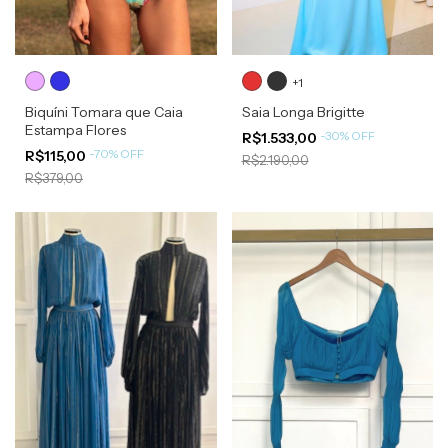
+1
Biquíni Tomara que Caia
Saia Longa Brigitte
Estampa Flores
-
30
%
OFF
R$1.533,00
-
70
%
OFF
R$115,00
R$2.190,00
R$379,00