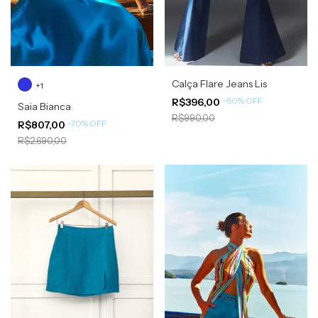
Calça Flare Jeans Lis
+1
-
60
%
OFF
R$396,00
Saia Bianca
R$990,00
-
70
%
OFF
R$807,00
R$2.690,00