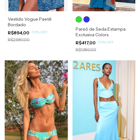
Vestido Vogue Paetê
Bordado
Pareô de Seda Estampa
-
70
%
OFF
R$894,00
Exclusiva Colors
R$2.980,00
-
70
%
OFF
R$417,00
R$1.390,00