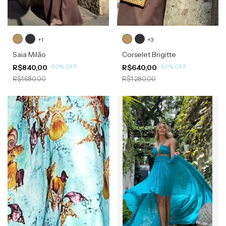
+1
+3
Saia Milão
Corselet Brigitte
-
50
%
OFF
-
50
%
OFF
R$840,00
R$640,00
R$1.680,00
R$1.280,00