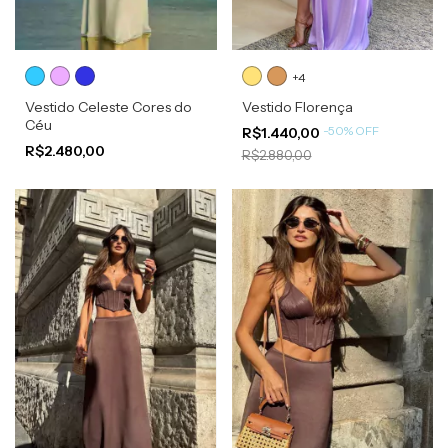
+4
Vestido Celeste Cores do
Vestido Florença
Céu
-
50
%
OFF
R$1.440,00
R$2.480,00
R$2.880,00