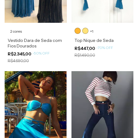
2 cores
+1
Vestido Dara de Seda com
Top Nique de Seda
Fios Dourados
-
70
%
OFF
R$447,00
-
50
%
OFF
R$2.345,00
R$1.490,00
R$4.690,00